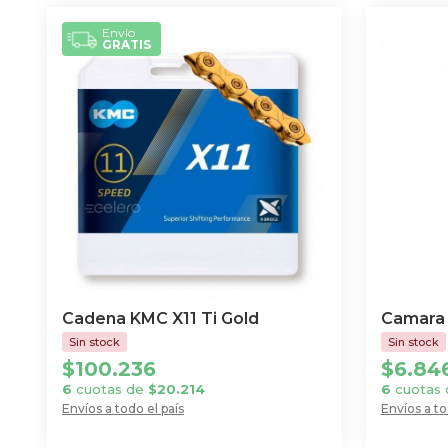
Envío
GRATIS
Cadena KMC X11 Ti Gold
Camara 
$
100.236
$
6.84
6
cuotas de
$
20.214
6
cuotas
Envíos a todo el país
Envíos a to