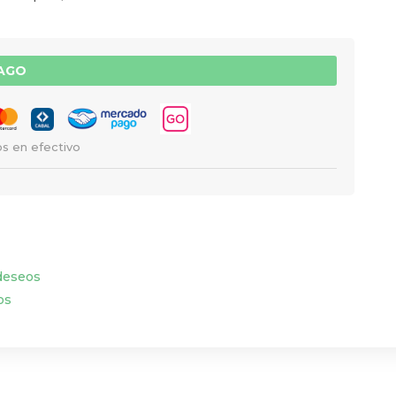
PAGO
s en efectivo
 deseos
os