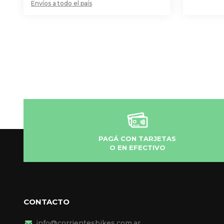
Envíos a todo el país
PAGÁ CON TARJETAS
O EN EFECTIVO
CONTACTO
info@corrientesbikes.com.ar