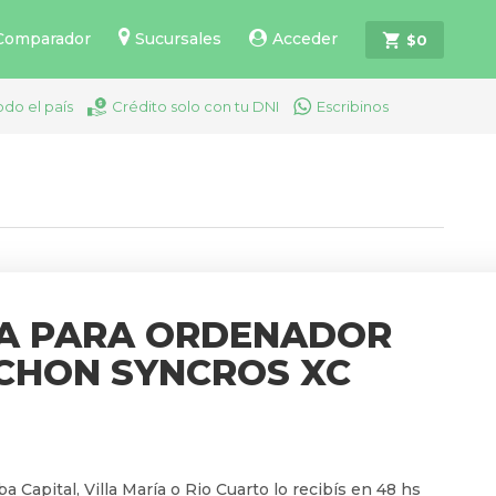
Comparador
Sucursales
Acceder
$
0
odo el país
Crédito solo con tu DNI
Escribinos
A PARA ORDENADOR
CHON SYNCROS XC
a Capital, Villa María o Rio Cuarto lo recibís en 48 hs