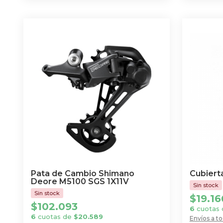
Pata de Cambio Shimano
Cubierta
Deore M5100 SGS 1X11V
$
19.16
$
102.093
6
cuotas
6
cuotas de
$
20.589
Envíos a to