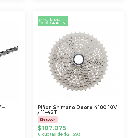
Envío
GRATIS
 –
Piñon Shimano Deore 4100 10V
/ 11-42T
$
107.075
6
cuotas de
$
21.593