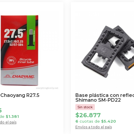
Chaoyang R27.5
Base plástica con refle
Shimano SM-PD22
6
$
26.877
 de
$
1.381
6
cuotas de
$
5.420
do el país
Envíos a todo el país