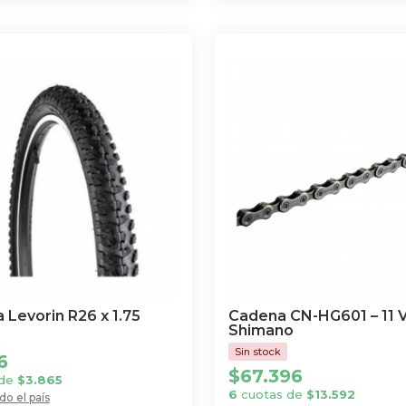
 Levorin R26 x 1.75
Cadena CN-HG601 – 11 V
Shimano
6
$
67.396
 de
$
3.865
6
cuotas de
$
13.592
do el país