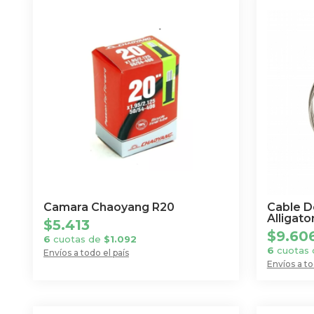
Camara Chaoyang R20
Cable D
Alligato
$
5.413
$
9.60
6
cuotas de
$
1.092
6
cuotas
Envíos a todo el país
Envíos a to