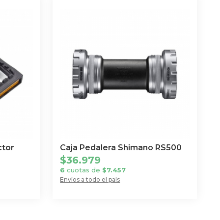
ctor
Caja Pedalera Shimano RS500
$
36.979
6
cuotas de
$
7.457
Envíos a todo el país