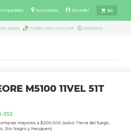
Comparador
Sucursales
Acceder
$
0
odo el país
Crédito solo con tu DNI
Escribinos
ORE M5100 11VEL 51T
0.352
ompras mayores a $200.000 (salvo Tierra del fuego,
z, Rio Negro y Neuquen).