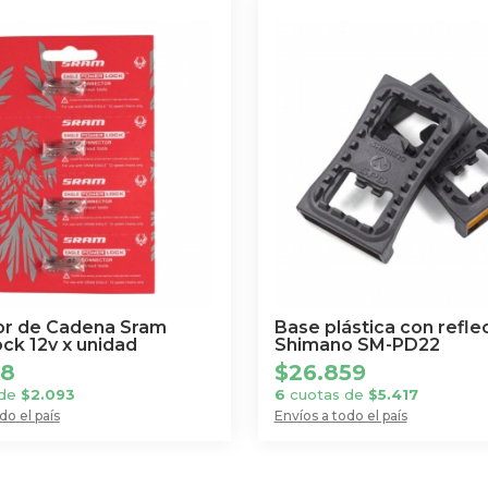
r de Cadena Sram
Base plástica con refle
ck 12v x unidad
Shimano SM-PD22
78
$
26.859
 de
$
2.093
6
cuotas de
$
5.417
do el país
Envíos a todo el país