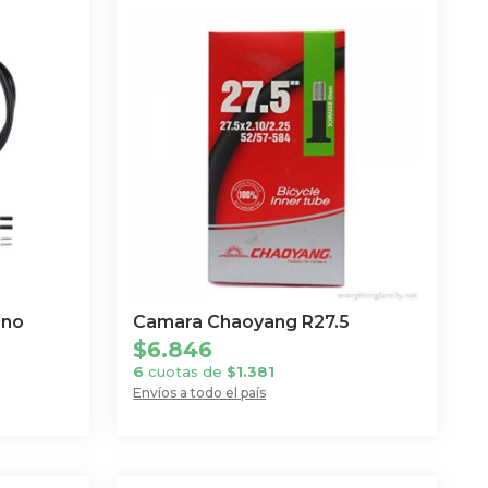
ano
Camara Chaoyang R27.5
$
6.846
6
cuotas de
$
1.381
Envíos a todo el país