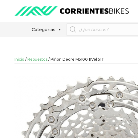
Búsqueda
Categorías
de
productos
Inicio
/
Repuestos
/ Piñon Deore M5100 11Vel 51T