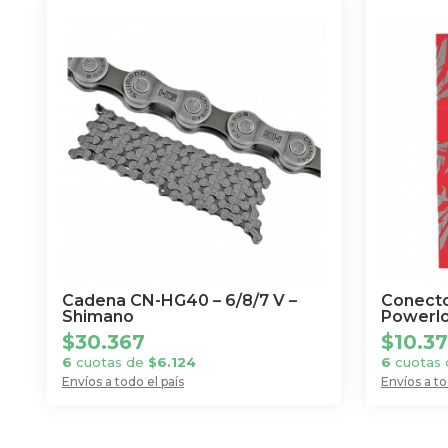
Cadena CN-HG40 – 6/8/7 V –
Conecto
Shimano
Powerlo
$
30.367
$
10.3
6
cuotas de
$
6.124
6
cuotas
Envíos a todo el país
Envíos a to