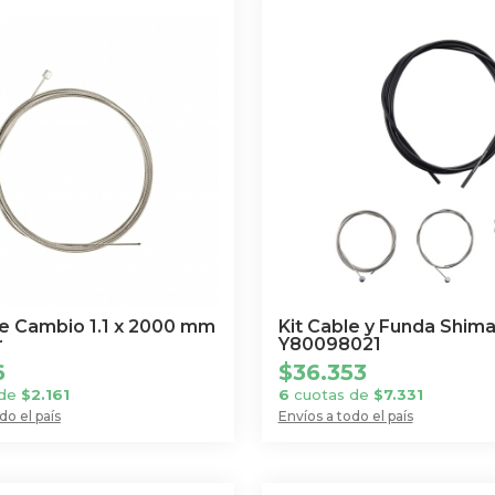
e Cambio 1.1 x 2000 mm
Kit Cable y Funda Shim
r
Y80098021
6
$
36.353
 de
$
2.161
6
cuotas de
$
7.331
do el país
Envíos a todo el país