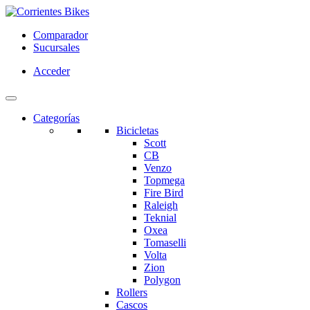
Comparador
Sucursales
Acceder
Categorías
Bicicletas
Scott
CB
Venzo
Topmega
Fire Bird
Raleigh
Teknial
Oxea
Tomaselli
Volta
Zion
Polygon
Rollers
Cascos