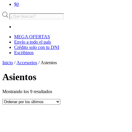
$
0
Búsqueda
de
productos
MEGA OFERTAS
Envío a todo el país
Crédito solo con tu DNI
Escribinos
Inicio
/
Accesorios
/ Asientos
Asientos
Ordenado
Mostrando los 9 resultados
por
los
últimos