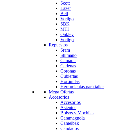
Scott
Lazer
Bell
Vertigo
SBK
MTI
Oakley
Vertigo
Repuestos
Sram
Shimano
Camaras
Cadenas
Coronas
Cubiertas
Horquillas
Herramientas para taller
Mega Ofertas
Accesorios
Accesorios
Asientos
Bolsos y Mochilas
Caramagnola
Camelbak
Candados