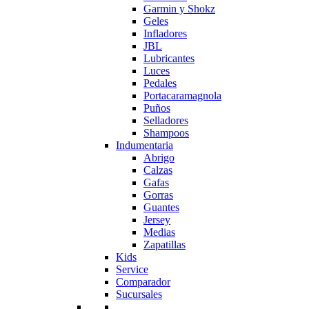
Garmin y Shokz
Geles
Infladores
JBL
Lubricantes
Luces
Pedales
Portacaramagnola
Puños
Selladores
Shampoos
Indumentaria
Abrigo
Calzas
Gafas
Gorras
Guantes
Jersey
Medias
Zapatillas
Kids
Service
Comparador
Sucursales