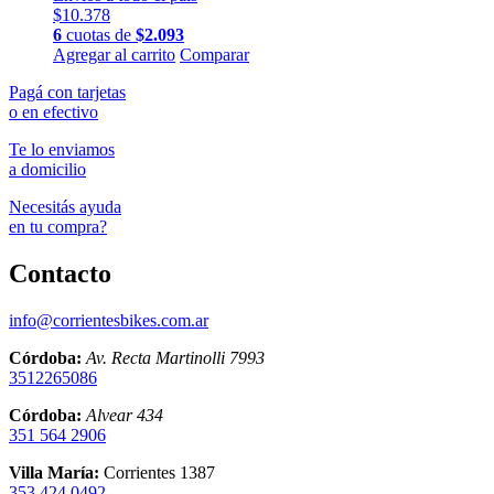
$
10.378
6
cuotas de
$
2.093
Agregar al carrito
Comparar
Pagá con tarjetas
o en efectivo
Te lo enviamos
a domicilio
Necesitás ayuda
en tu compra?
Contacto
info@corrientesbikes.com.ar
Córdoba:
Av. Recta Martinolli 7993
3512265086
Córdoba:
Alvear 434
351 564 2906
Villa María:
Corrientes 1387
353 424 0492