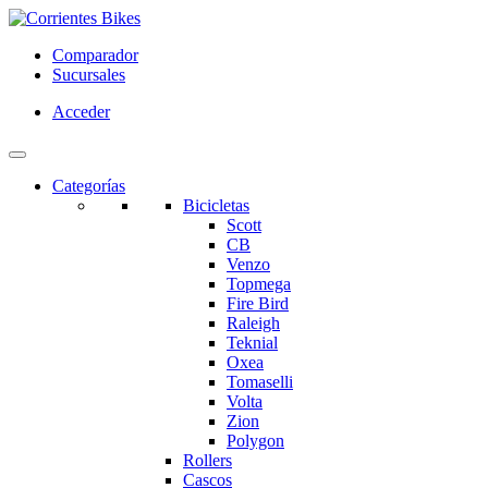
Comparador
Sucursales
Acceder
Categorías
Bicicletas
Scott
CB
Venzo
Topmega
Fire Bird
Raleigh
Teknial
Oxea
Tomaselli
Volta
Zion
Polygon
Rollers
Cascos