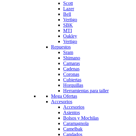
Scott
Lazer
Bell
Vertigo
SBK
MTI
Oakley
Vertigo
Repuestos
Sram
Shimano
Camaras
Cadenas
Coronas
Cubiertas
Horquillas
Herramientas para taller
Mega Ofertas
Accesorios
Accesorios
Asientos
Bolsos y Mochilas
Caramagnola
Camelbak
Candados