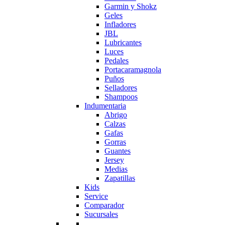
Garmin y Shokz
Geles
Infladores
JBL
Lubricantes
Luces
Pedales
Portacaramagnola
Puños
Selladores
Shampoos
Indumentaria
Abrigo
Calzas
Gafas
Gorras
Guantes
Jersey
Medias
Zapatillas
Kids
Service
Comparador
Sucursales