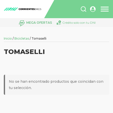
Búsqueda
de
productos
MEGA OFERTAS
Crédito solo con tu DNI
Inicio
/
Bicicletas
/ Tomaselli
TOMASELLI
No se han encontrado productos que coincidan con
tu selección.