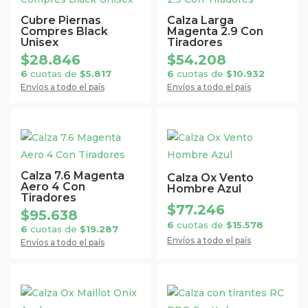
página
página
tiene
tiene
Cubre Piernas
Calza Larga
Compres Black
Magenta 2.9 Con
de
de
múltiples
múltiples
Unisex
Tiradores
producto
producto
variantes.
variantes.
$
28.846
$
54.208
Las
Las
6
cuotas de
$
5.817
6
cuotas de
$
10.932
opciones
opciones
Envíos a todo el país
Envíos a todo el país
se
se
pueden
pueden
elegir
elegir
Este
Este
en
en
producto
producto
la
la
tiene
tiene
Calza 7.6 Magenta
Calza Ox Vento
Aero 4 Con
página
página
múltiples
múltiples
Hombre Azul
Tiradores
de
de
variantes.
variantes.
$
77.246
$
95.638
producto
producto
Las
Las
6
cuotas de
$
15.578
6
cuotas de
$
19.287
opciones
opciones
Envíos a todo el país
Envíos a todo el país
se
se
pueden
pueden
elegir
elegir
Este
Este