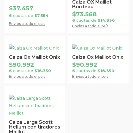
tiene
tiene
Calza OX Maillot
la
la
Bordeau
$
37.457
múltiples
múltiples
página
página
$
73.568
variantes.
variantes.
6
cuotas de
$
7.554
de
de
6
cuotas de
$
14.836
Las
Las
Envíos a todo el país
Envíos a todo el país
producto
producto
opciones
opciones
se
se
pueden
pueden
Este
Este
elegir
elegir
producto
producto
Calza Ox Maillot Onix
Calza Ox Maillot Onix
en
en
tiene
tiene
$
90.992
$
90.992
la
la
múltiples
múltiples
6
cuotas de
$
18.350
6
cuotas de
$
18.350
página
página
Envíos a todo el país
Envíos a todo el país
variantes.
variantes.
de
de
Las
Las
producto
producto
opciones
opciones
Este
se
se
producto
pueden
pueden
tiene
elegir
elegir
múltiples
en
en
Calza Larga Scott
Helium con tiradores
variantes.
la
la
Maillot