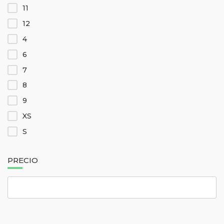
11
12
4
6
7
8
9
XS
S
M
PRECIO
L
XL
XXL