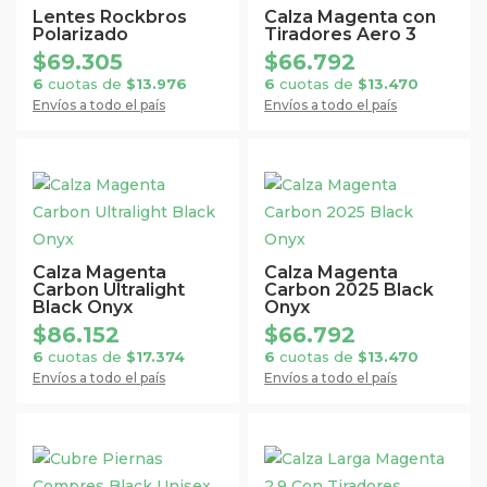
tiene
tiene
Lentes Rockbros
Calza Magenta con
Polarizado
Tiradores Aero 3
múltiples
múltiples
$
69.305
$
66.792
variantes.
variantes.
6
cuotas de
$
13.976
6
cuotas de
$
13.470
Las
Las
Envíos a todo el país
Envíos a todo el país
opciones
opciones
se
se
pueden
pueden
Este
Este
elegir
elegir
producto
producto
en
en
tiene
tiene
la
la
múltiples
múltiples
Calza Magenta
Calza Magenta
página
página
Carbon Ultralight
Carbon 2025 Black
variantes.
variantes.
Black Onyx
Onyx
de
de
Las
Las
$
86.152
$
66.792
producto
producto
opciones
opciones
6
cuotas de
$
17.374
6
cuotas de
$
13.470
se
se
Envíos a todo el país
Envíos a todo el país
pueden
pueden
elegir
elegir
en
en
Este
Este
la
la
producto
producto