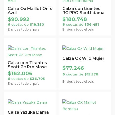
en
en
producto
producto
la
la
tiene
tiene
Calza Ox Maillot Onix
Calza con tirantes
Azul
RC PRO Scott dama
página
página
múltiples
múltiples
$
90.992
$
180.748
de
de
variantes.
variantes.
6
cuotas de
$
18.350
6
cuotas de
$
36.451
producto
producto
Las
Las
Envíos a todo el país
Envíos a todo el país
opciones
opciones
se
se
pueden
pueden
Este
Este
elegir
elegir
producto
producto
Calza Ox Wild Mujer
en
en
tiene
tiene
Calza con Tirantes
la
la
Scott Pc Pro Masc
$
77.246
múltiples
múltiples
página
página
$
182.006
variantes.
variantes.
6
cuotas de
$
15.578
de
de
6
cuotas de
$
36.705
Las
Las
Envíos a todo el país
Envíos a todo el país
producto
producto
opciones
opciones
se
se
pueden
pueden
Este
Este
elegir
elegir
producto
producto
Calza Yazuka Dama
en
en