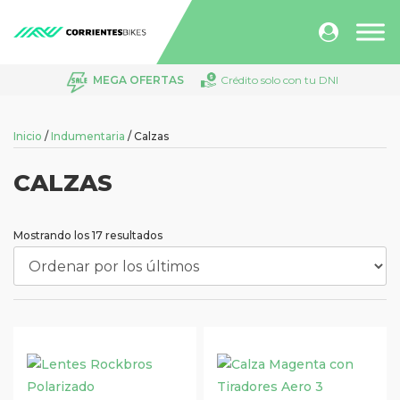
Búsqueda
de
productos
MEGA OFERTAS
Crédito solo con tu DNI
Inicio
/
Indumentaria
/ Calzas
CALZAS
Ordenado
Mostrando los 17 resultados
por
los
últimos
Este
Este
producto
producto