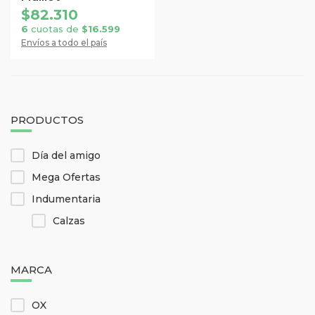
Las
página
página
$
82.310
opciones
de
de
6
cuotas de
$
16.599
se
Envíos a todo el país
producto
producto
pueden
elegir
en
la
PRODUCTOS
página
de
Día del amigo
producto
Mega Ofertas
Indumentaria
Calzas
MARCA
OX