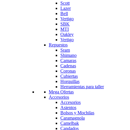
Scott
Lazer
Bell
Vertigo
SBK
MTI
Oakley
Vertigo
Repuestos
Sram
Shimano
Camaras
Cadenas
Coronas
Cubiertas
Horquillas
Herramientas para taller
Mega Ofertas
Accesorios
Accesorios
Asientos
Bolsos y Mochilas
Caramagnola
Camelbak
Candados