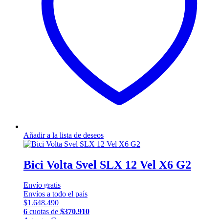
pueden
elegir
en
la
página
de
producto
Añadir a la lista de deseos
Bici Volta Svel SLX 12 Vel X6 G2
Envío
gratis
Envíos a todo el país
$
1.648.490
6
cuotas de
$
370.910