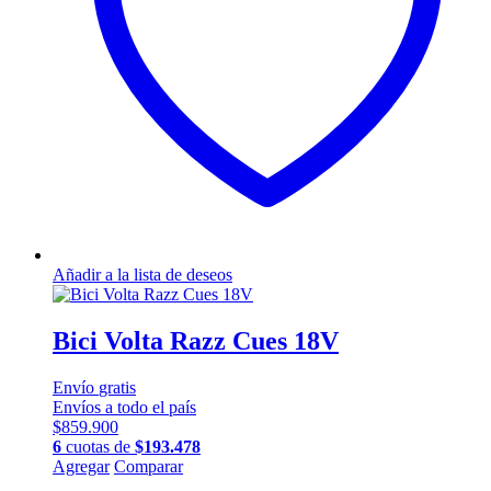
en
la
página
de
producto
Añadir a la lista de deseos
Bici Volta Razz Cues 18V
Envío
gratis
Envíos a todo el país
$
859.900
6
cuotas de
$
193.478
Este
Agregar
Comparar
producto