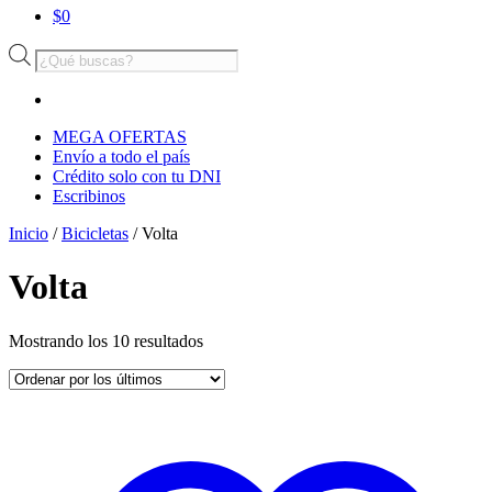
$
0
Búsqueda
de
productos
MEGA OFERTAS
Envío a todo el país
Crédito solo con tu DNI
Escribinos
Inicio
/
Bicicletas
/ Volta
Volta
Ordenado
Mostrando los 10 resultados
por
los
últimos