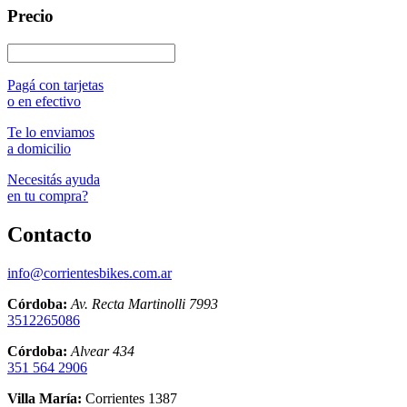
Precio
Pagá con tarjetas
o en efectivo
Te lo enviamos
a domicilio
Necesitás ayuda
en tu compra?
Contacto
info@corrientesbikes.com.ar
Córdoba:
Av. Recta Martinolli 7993
3512265086
Córdoba:
Alvear 434
351 564 2906
Villa María:
Corrientes 1387