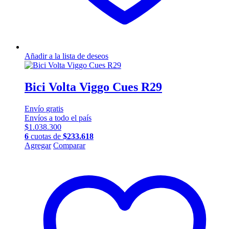
Añadir a la lista de deseos
Bici Volta Viggo Cues R29
Envío
gratis
Envíos a todo el país
$
1.038.300
6
cuotas de
$
233.618
Este
Agregar
Comparar
producto
tiene
múltiples
variantes.
Las
opciones
se
pueden
elegir