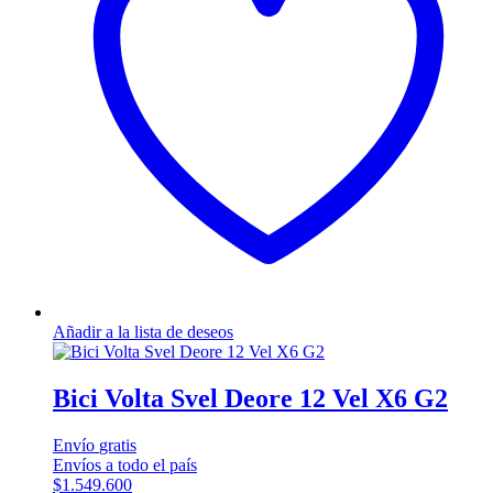
se
pueden
elegir
en
la
página
de
producto
Añadir a la lista de deseos
Bici Volta Svel Deore 12 Vel X6 G2
Envío
gratis
Envíos a todo el país
$
1.549.600