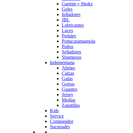
Garmin y Shokz
Geles
Infladores
JBL
Lubricantes
Luces
Pedales
Portacaramagnola
Puños
Selladores
Shampoos
Indumentaria
Abrigo
Calzas
Gafas
Gorras
Guantes
Jersey
Medias
Zapatillas
Kids
Service
Comparador
Sucursales