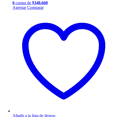
6
cuotas de
$
348.660
Este
Agregar
Comparar
producto
tiene
múltiples
variantes.
Las
opciones
se
pueden
elegir
en
la
página
de
producto
Añadir a la lista de deseos