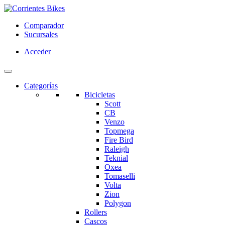
Comparador
Sucursales
Acceder
Categorías
Bicicletas
Scott
CB
Venzo
Topmega
Fire Bird
Raleigh
Teknial
Oxea
Tomaselli
Volta
Zion
Polygon
Rollers
Cascos