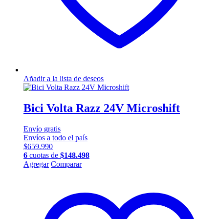
Añadir a la lista de deseos
Bici Volta Razz 24V Microshift
Envío
gratis
Envíos a todo el país
$
659.990
6
cuotas de
$
148.498
Este
Agregar
Comparar
producto
tiene
múltiples
variantes.
Las
opciones