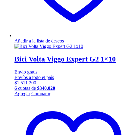
Añadir a la lista de deseos
Bici Volta Viggo Expert G2 1×10
Envío
gratis
Envíos a todo el país
$
1.511.200
6
cuotas de
$
340.020
Este
Agregar
Comparar
producto
tiene
múltiples
variantes.
Las
opciones
se