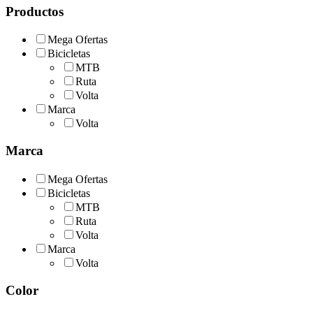
tiene
Productos
múltiples
variantes.
Mega Ofertas
Las
Bicicletas
opciones
MTB
se
Ruta
pueden
Volta
elegir
en
Marca
la
Volta
página
de
Marca
producto
Mega Ofertas
Bicicletas
MTB
Ruta
Volta
Marca
Volta
Color