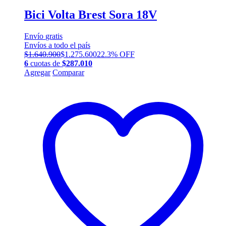
Bici Volta Brest Sora 18V
Envío
gratis
Envíos a todo el país
$
1.640.900
$
1.275.600
22.3% OFF
6
cuotas de
$
287.010
Este
Agregar
Comparar
producto
tiene
múltiples
variantes.
Las
opciones
se
pueden
elegir
en
la
página
de
producto