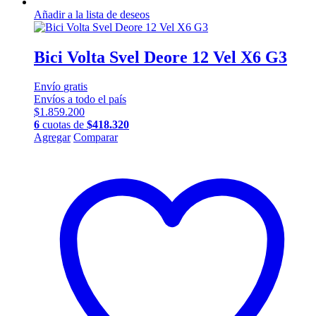
Añadir a la lista de deseos
Bici Volta Svel Deore 12 Vel X6 G3
Envío
gratis
Envíos a todo el país
$
1.859.200
6
cuotas de
$
418.320
Este
Agregar
Comparar
producto
tiene
múltiples
variantes.
Las
opciones
se
pueden
elegir
en
la
página
de
producto