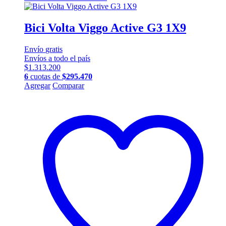
Bici Volta Viggo Active G3 1X9
Envío
gratis
Envíos a todo el país
$
1.313.200
6
cuotas de
$
295.470
Este
Agregar
Comparar
producto
tiene
múltiples
variantes.
Las
opciones
se
pueden
elegir
en
la
página
de
producto