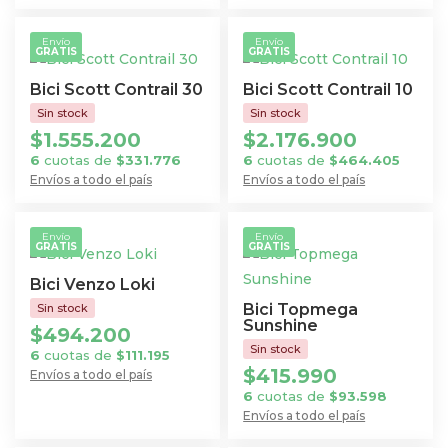
Este
producto
producto
tiene
Envío
Envío
GRATIS
GRATIS
tiene
múltiples
múltiples
variantes.
Bici Scott Contrail 30
Bici Scott Contrail 10
variantes.
Las
Las
opciones
$
1.555.200
$
2.176.900
opciones
se
6
cuotas de
$
331.776
6
cuotas de
$
464.405
se
Envíos a todo el país
Envíos a todo el país
pueden
Este
Este
pueden
elegir
producto
producto
elegir
en
Envío
Envío
GRATIS
GRATIS
tiene
tiene
en
la
múltiples
múltiples
la
Bici Venzo Loki
página
variantes.
variantes.
página
Bici Topmega
de
Las
Las
Sunshine
de
$
494.200
producto
opciones
opciones
producto
6
cuotas de
$
111.195
$
415.990
se
se
Envíos a todo el país
Este
6
cuotas de
$
93.598
pueden
pueden
Envíos a todo el país
producto
elegir
elegir
Este
tiene