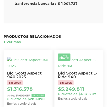
tranferencia bancaria : $ 1.001.727
PRODUCTOS RELACIONADOS
+ Ver más
Envío
GRATIS
Bici Scott Aspect
Bici Scott Aspect E-
940 2025
Ride 940
$
1.316.578
$
5.249.811
6
cuotas de
$
1.181.207
$
1.607.057
18.1% OFF
Envíos a todo el país
6
cuotas de
$
280.870
Este
Envíos a todo el país