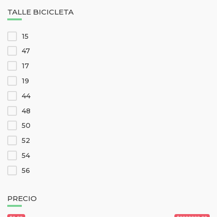
TALLE BICICLETA
Celeste
Marrón
15
Negro
47
Rojo
17
Rosa
19
Verde
44
48
50
52
54
56
58
PRECIO
XS
S