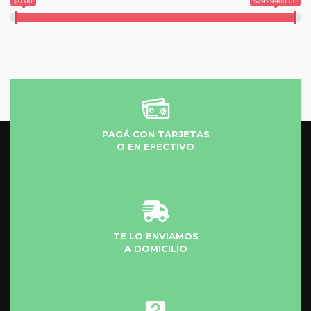
$0.00
$2999900.00
M
L
XL
PAGÁ CON TARJETAS
O EN EFECTIVO
TE LO ENVIAMOS
A DOMICILIO