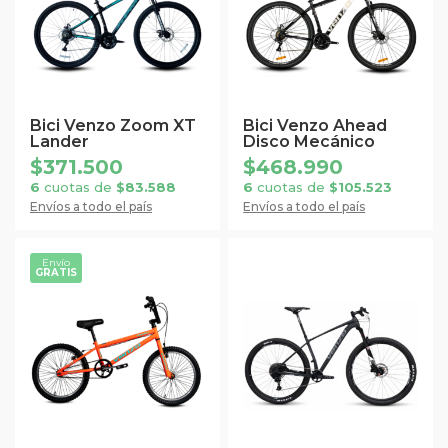
múltiples
múltiples
variantes.
variantes.
Las
Las
opciones
opciones
se
se
Bici Venzo Zoom XT
Bici Venzo Ahead
Lander
Disco Mecánico
pueden
pueden
$
371.500
$
468.990
elegir
elegir
6
cuotas de
$
83.588
6
cuotas de
$
105.523
en
en
Envíos a todo el país
Envíos a todo el país
la
la
página
página
Envío
de
de
GRATIS
Este
Este
producto
producto
producto
producto
tiene
tiene
múltiples
múltiples
variantes.
variantes.
Las
Las
opciones
opciones