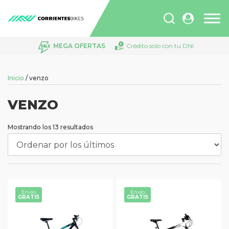
Búsqueda
de
productos
MEGA OFERTAS
Crédito solo con tu DNI
Inicio
/ venzo
VENZO
Ordenado
Mostrando los 13 resultados
por
los
últimos
Envío
Envío
GRATIS
GRATIS
Este
Este
producto
producto
tiene
tiene