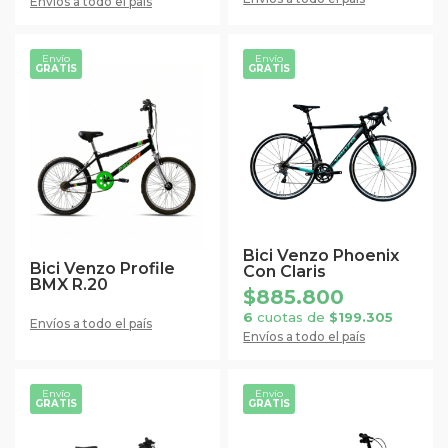
Envíos a todo el país
página
página
de
de
Envío
Envío
GRATIS
GRATIS
producto
producto
Este
producto
tiene
múltiples
variantes.
Las
opciones
se
Bici Venzo Phoenix
Bici Venzo Profile
Con Claris
pueden
BMX R.20
$
885.800
elegir
6
cuotas de
$
199.305
en
Envíos a todo el país
Envíos a todo el país
la
página
Envío
Envío
de
GRATIS
GRATIS
Este
Este
producto
producto
producto