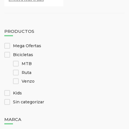
la
página
de
producto
PRODUCTOS
Mega Ofertas
Bicicletas
MTB
Ruta
Venzo
Kids
Sin categorizar
MARCA