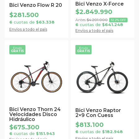
se
se
Bici Venzo X-Force
Bici Venzo Flow R 20
pueden
pueden
$
2.849.990
$
281.500
elegir
elegir
$
4.201.000
32.2% OFF
6
cuotas de
$
63.338
6
cuotas de
$
641.248
en
en
Envíos a todo el país
Envíos a todo el país
la
la
página
página
de
de
Envío
Envío
GRATIS
GRATIS
Este
Este
producto
producto
producto
producto
tiene
tiene
múltiples
múltiples
variantes.
variantes.
Las
Las
opciones
opciones
se
se
Bici Venzo Thorn 24
Bici Venzo Raptor
Velocidades Disco
pueden
pueden
2×9 Con Cuess
Hidráulico
elegir
elegir
$
813.100
$
675.300
en
en
6
cuotas de
$
182.948
6
cuotas de
$
151.943
la
la
Envíos a todo el país