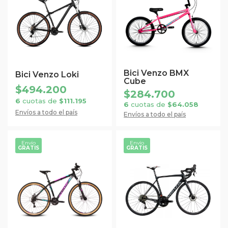
tiene
tiene
múltiples
múltiples
variantes.
variantes.
Las
Las
opciones
opciones
se
se
Bici Venzo BMX
Bici Venzo Loki
Cube
pueden
pueden
$
494.200
$
284.700
elegir
elegir
6
cuotas de
$
111.195
6
cuotas de
$
64.058
en
en
Envíos a todo el país
Envíos a todo el país
la
la
página
página
Envío
Envío
de
de
GRATIS
GRATIS
Este
Este
producto
producto
producto
producto
tiene
tiene
múltiples
múltiples
variantes.
variantes.
Las
Las
opciones
opciones