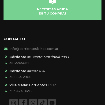
NECESITÁS AYUDA
EN TU COMPRA?
CONTACTO
info@corrientesbikes.com.ar
Córdoba:
Av. Recta Martinolli 7993
3512265086
Córdoba:
Alvear 434
351 564 2906
Villa María:
Corrientes 1387
353 424 0492