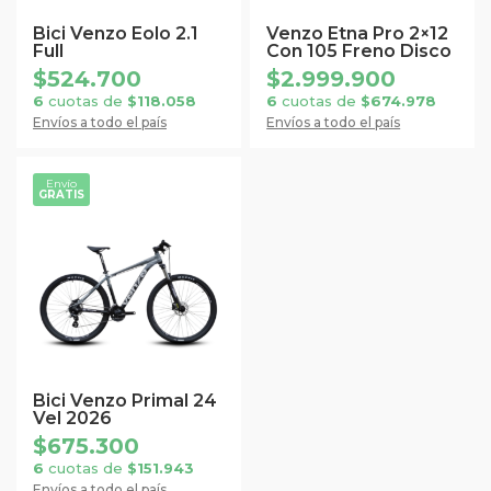
se
se
Bici Venzo Eolo 2.1
Venzo Etna Pro 2×12
Full
Con 105 Freno Disco
pueden
pueden
$
524.700
$
2.999.900
elegir
elegir
6
cuotas de
$
118.058
6
cuotas de
$
674.978
en
en
Envíos a todo el país
Envíos a todo el país
la
la
página
página
Envío
de
de
GRATIS
Este
producto
producto
producto
tiene
múltiples
variantes.
Las
opciones
se
Bici Venzo Primal 24
Vel 2026
pueden
$
675.300
elegir
6
cuotas de
$
151.943
en
Envíos a todo el país