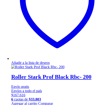
elegir
en
la
página
de
producto
Añadir a la lista de deseos
Roller Stark Prof Black Rbc- 200
Envío
gratis
Envíos a todo el país
$
167.616
6
cuotas de
$
33.803
Este
Agregar al carrito
Comparar