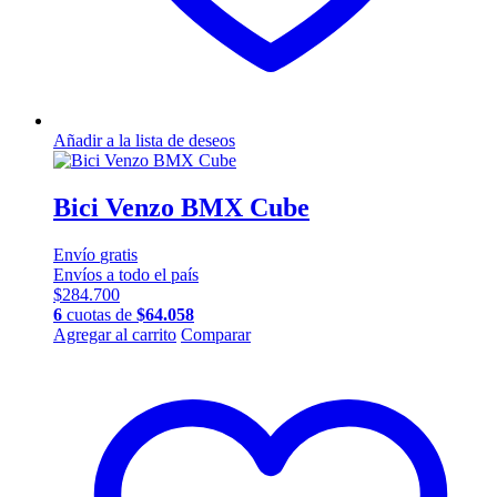
Añadir a la lista de deseos
Bici Venzo BMX Cube
Envío
gratis
Envíos a todo el país
$
284.700
6
cuotas de
$
64.058
Este
Agregar al carrito
Comparar
producto
tiene
múltiples
variantes.
Las
opciones
se
pueden