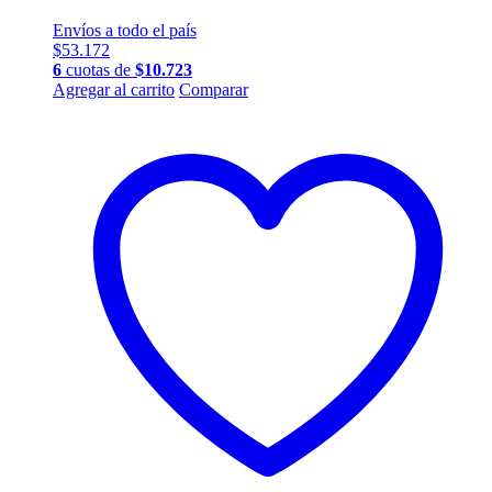
Envíos a todo el país
$
53.172
6
cuotas de
$
10.723
Este
Agregar al carrito
Comparar
producto
tiene
múltiples
variantes.
Las
opciones
se
pueden
elegir
en
la
página
de
producto