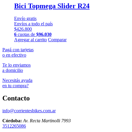
Bici Topmega Slider R24
Envío
gratis
Envíos a todo el país
$
426.800
6
cuotas de
$
96.030
Este
Agregar al carrito
Comparar
producto
Pagá con tarjetas
tiene
o en efectivo
múltiples
variantes.
Te lo enviamos
Las
a domicilio
opciones
se
Necesitás ayuda
pueden
en tu compra?
elegir
en
Contacto
la
página
de
info@corrientesbikes.com.ar
producto
Córdoba:
Av. Recta Martinolli 7993
3512265086