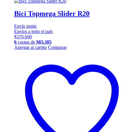
Bici Topmega Slider R20
Envío
gratis
Envíos a todo el país
$
370.600
6
cuotas de
$
83.385
Este
Agregar al carrito
Comparar
producto
tiene
múltiples
variantes.
Las
opciones
se
pueden
elegir
en
la
página
de
producto