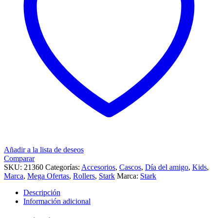
Añadir a la lista de deseos
Comparar
SKU:
21360
Categorías:
Accesorios
,
Cascos
,
Día del amigo
,
Kids
,
Marca
,
Mega Ofertas
,
Rollers
,
Stark
Marca:
Stark
Descripción
Información adicional