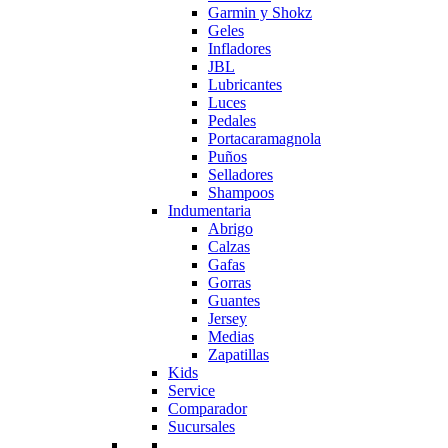
Garmin y Shokz
Geles
Infladores
JBL
Lubricantes
Luces
Pedales
Portacaramagnola
Puños
Selladores
Shampoos
Indumentaria
Abrigo
Calzas
Gafas
Gorras
Guantes
Jersey
Medias
Zapatillas
Kids
Service
Comparador
Sucursales