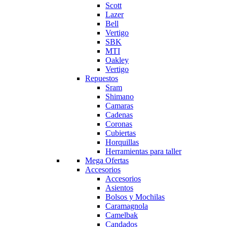
Scott
Lazer
Bell
Vertigo
SBK
MTI
Oakley
Vertigo
Repuestos
Sram
Shimano
Camaras
Cadenas
Coronas
Cubiertas
Horquillas
Herramientas para taller
Mega Ofertas
Accesorios
Accesorios
Asientos
Bolsos y Mochilas
Caramagnola
Camelbak
Candados