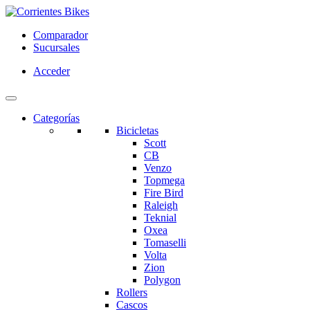
Comparador
Sucursales
Acceder
Categorías
Bicicletas
Scott
CB
Venzo
Topmega
Fire Bird
Raleigh
Teknial
Oxea
Tomaselli
Volta
Zion
Polygon
Rollers
Cascos