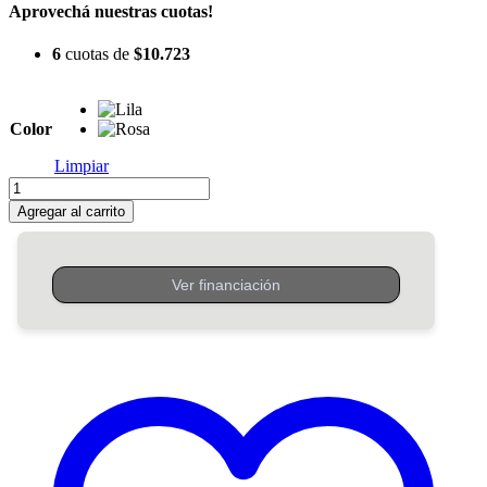
Aprovechá nuestras cuotas!
6
cuotas de
$
10.723
Color
Limpiar
Set
Stark
Agregar al carrito
de
Protecciones
Kids
cantidad