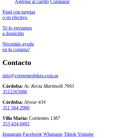
Agregar al carrito
Comparar
Pagá con tarjetas
o en efectivo
Te lo enviamos
a domicilio
Necesitás ayuda
en tu compra?
Contacto
info@corrientesbikes.com.ar
Córdoba:
Av. Recta Martinolli 7993
3512265086
Córdoba:
Alvear 434
351 564 2906
Villa María:
Corrientes 1387
353 424 0492
Instagram
Facebook
Whatsapp
Tiktok
Youtube