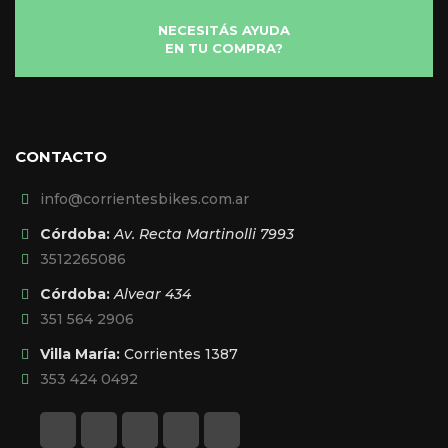
NECESITÁS AYUDA
EN TU COMPRA?
CONTACTO
info@corrientesbikes.com.ar
Córdoba:
Av. Recta Martinolli 7993
3512265086
Córdoba:
Alvear 434
351 564 2906
Villa María:
Corrientes 1387
353 424 0492