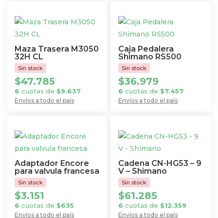
Maza Trasera M3050
Caja Pedalera
32H CL
Shimano RS500
$
47.785
$
36.979
6
cuotas de
$
9.637
6
cuotas de
$
7.457
Envíos a todo el país
Envíos a todo el país
Adaptador Encore
Cadena CN-HG53 – 9
para valvula francesa
V – Shimano
$
3.151
$
61.285
6
cuotas de
$
635
6
cuotas de
$
12.359
Envíos a todo el país
Envíos a todo el país