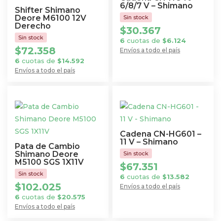
6/8/7 V – Shimano
Shifter Shimano
Deore M6100 12V
Derecho
$
30.367
6
cuotas de
$
6.124
$
72.358
Envíos a todo el país
6
cuotas de
$
14.592
Envíos a todo el país
Cadena CN-HG601 –
11 V – Shimano
Pata de Cambio
Shimano Deore
M5100 SGS 1X11V
$
67.351
6
cuotas de
$
13.582
$
102.025
Envíos a todo el país
6
cuotas de
$
20.575
Envíos a todo el país