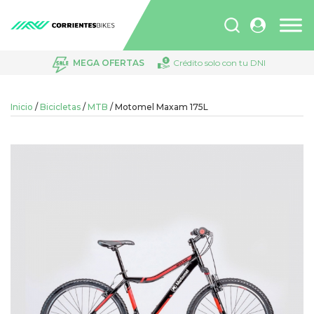
Búsqueda
de
productos
MEGA OFERTAS
Crédito solo con tu DNI
Inicio
/
Bicicletas
/
MTB
/ Motomel Maxam 175L