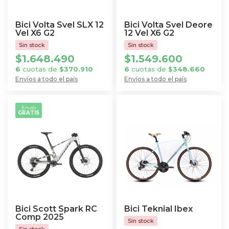
pueden
pueden
elegir
elegir
Bici Volta Svel SLX 12
Bici Volta Svel Deore
en
en
Vel X6 G2
12 Vel X6 G2
la
la
$
1.648.490
$
1.549.600
página
página
6
cuotas de
$
370.910
6
cuotas de
$
348.660
de
de
Envíos a todo el país
Envíos a todo el país
producto
producto
Este
Este
producto
producto
Envío
GRATIS
tiene
tiene
múltiples
múltiples
variantes.
variantes.
Las
Las
opciones
opciones
se
se
pueden
pueden
elegir
elegir
Bici Scott Spark RC
Bici Teknial Ibex
en
en
Comp 2025