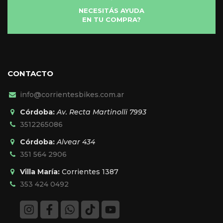
NECESITÁS AYUDA
EN TU COMPRA?
CONTACTO
info@corrientesbikes.com.ar
Córdoba:
Av. Recta Martinolli 7993
3512265086
Córdoba:
Alvear 434
351 564 2906
Villa María:
Corrientes 1387
353 424 0492