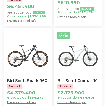
la
la
$
610.990
$
6.451.400
página
página
$
854.990
28.5% OFF
de
de
6
cuotas de
$
137.473
$
6.624.200
2.6% OFF
6
cuotas de
$
1.376.299
Envíos a todo el país
producto
producto
Envíos a todo el país
Este
Este
producto
producto
tiene
Envío
GRATIS
tiene
múltiples
múltiples
variantes.
variantes.
Las
Las
opciones
opciones
se
se
pueden
pueden
elegir
elegir
en
Bici Scott Spark 960
Bici Scott Contrail 10
en
la
la
$
4.379.400
$
2.176.900
página
página
6
cuotas de
$
934.272
6
cuotas de
$
464.405
de
de
Envíos a todo el país
Envíos a todo el país
producto