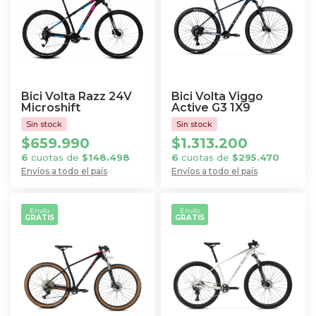
Bici Volta Razz 24V
Bici Volta Viggo
Microshift
Active G3 1X9
$
659.990
$
1.313.200
6
cuotas de
$
148.498
6
cuotas de
$
295.470
Envíos a todo el país
Envíos a todo el país
Este
Este
producto
producto
Envío
Envío
GRATIS
GRATIS
tiene
tiene
múltiples
múltiples
variantes.
variantes.
Las
Las
opciones
opciones
se
se