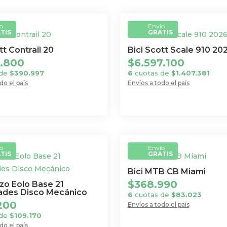
o
Envío
TIS
GRATIS
tt Contrail 20
Bici Scott Scale 910 20
2.800
$
6.597.100
 de
$
390.997
6
cuotas de
$
1.407.381
do el país
Envíos a todo el país
Este
producto
tiene
múltiples
.
variantes.
o
Envío
TIS
GRATIS
Las
opciones
Bici MTB CB Miami
se
$
368.990
zo Eolo Base 21
ades Disco Mecánico
pueden
6
cuotas de
$
83.023
200
Envíos a todo el país
elegir
Este
 de
$
109.170
en
do el país
producto