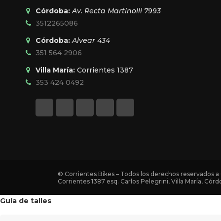
Córdoba:
Av. Recta Martinolli 7993
3512265086
Córdoba:
Alvear 434
351 564 2906
Villa María:
Corrientes 1387
353 424 0492
© Corrientes Bikes – Todos los derechos reservados a 
Corrientes 1387 esq. Carlos Pelegrini, Villa María, Córd
Guía de talles