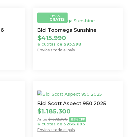
Envío
GRATIS
26
Bici Topmega Sunshine
$
415.990
6
cuotas de
$
93.598
Envíos a todo el país
Este
producto
tiene
múltiples
variantes.
Las
opciones
Bici Scott Aspect 950 2025
se
$
1.185.300
pueden
$
1.372.300
13.6% OFF
6
cuotas de
$
266.693
elegir
Envíos a todo el país
en
Este