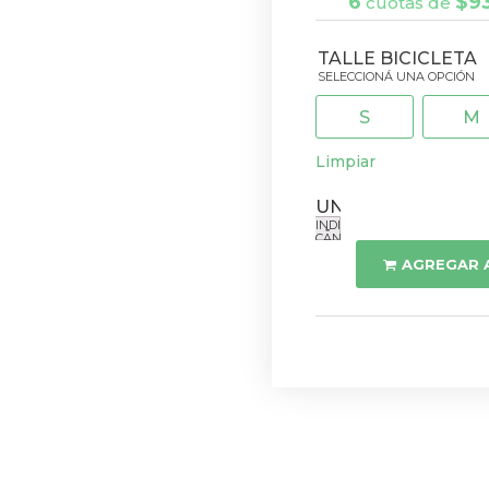
6
$
9
cuotas de
TALLE BICICLETA
S
M
Limpiar
Bici
AGREGAR 
Scott
Spark
960
cantidad