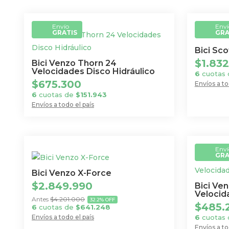
Envío
Enví
GRATIS
GRA
Bici Sco
$
1.83
Bici Venzo Thorn 24
Velocidades Disco Hidráulico
6
cuotas
$
675.300
Envíos a to
Este
6
cuotas de
$
151.943
Envíos a todo el país
producto
Este
tiene
producto
múltiples
tiene
variantes
Enví
múltiples
GRA
Las
variantes.
opciones
Bici Venzo X-Force
Las
se
$
2.849.990
Bici Ven
opciones
Velocid
pueden
$
4.201.000
32.2% OFF
se
$
485.
6
cuotas de
$
641.248
elegir
pueden
Envíos a todo el país
6
cuotas
en
Este
Envíos a to