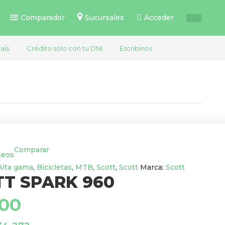
Comparador
Sucursales
Acceder
aís
Crédito solo con tu DNI
Escribinos
Comparar
eseos
Alta gama
,
Bicicletas
,
MTB
,
Scott
,
Scott
Marca:
Scott
TT SPARK 960
400