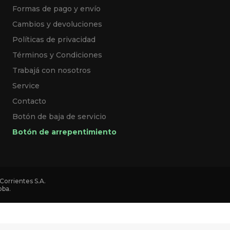
Formas de pago y envío
Cambios y devoluciones
Políticas de privacidad
Términos y Condiciones
Trabajá con nosotros
Service
Contacto
Botón de baja de servicio
Botón de arrepentimiento
Corrientes S.A.
oba.