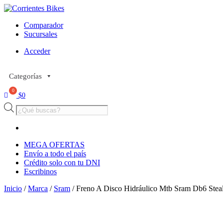
Comparador
Sucursales
Acceder
Categorías
$
0
Búsqueda
de
productos
MEGA OFERTAS
Envío a todo el país
Crédito solo con tu DNI
Escribinos
Inicio
/
Marca
/
Sram
/ Freno A Disco Hidráulico Mtb Sram Db6 Steal