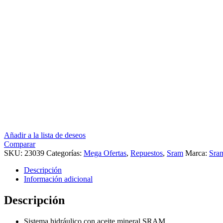
Añadir a la lista de deseos
Comparar
SKU:
23039
Categorías:
Mega Ofertas
,
Repuestos
,
Sram
Marca:
Sra
Descripción
Información adicional
Descripción
Sistema hidráulico con aceite mineral SRAM