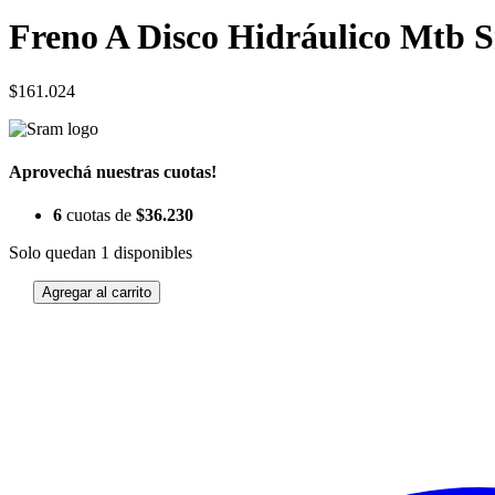
Freno A Disco Hidráulico Mtb 
$
161.024
Aprovechá nuestras cuotas!
6
cuotas de
$
36.230
Solo quedan 1 disponibles
Agregar al carrito
Freno
A
Disco
Hidráulico
Mtb
Sram
Db6
Stealth
Delantero
cantidad