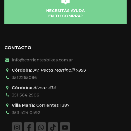
NECESITÁS AYUDA
EN TU COMPRA?
CONTACTO
info@corrientesbikes.com.ar
Córdoba:
Av. Recta Martinolli 7993
3512265086
Córdoba:
Alvear 434
351 564 2906
Villa María:
Corrientes 1387
353 424 0492