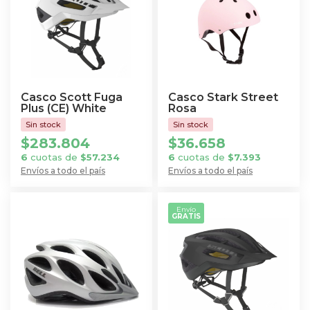
Casco Scott Fuga
Casco Stark Street
Plus (CE) White
Rosa
$
283.804
$
36.658
6
cuotas de
$
57.234
6
cuotas de
$
7.393
Envíos a todo el país
Envíos a todo el país
Este
Este
producto
producto
Envío
GRATIS
tiene
tiene
múltiples
múltiples
variantes.
variantes.
Las
Las
opciones
opciones
se
se