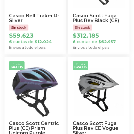
pueden
pueden
elegir
elegir
Casco Bell Traker R-
Casco Scott Fuga
en
en
Silver
Plus Rev Black (CE)
la
la
$
59.623
$
312.185
página
página
6
cuotas de
$
12.024
6
cuotas de
$
62.957
de
de
Envíos a todo el país
Envíos a todo el país
producto
producto
Este
Este
producto
producto
Envío
Envío
GRATIS
GRATIS
tiene
tiene
múltiples
múltiples
variantes.
variantes.
Las
Las
opciones
opciones
se
se
pueden
pueden
elegir
elegir
Casco Scott Centric
Casco Scott Fuga
en
en
Plus (CE) Prism
Plus Rev CE Vogue
Unicorn Purple
Silver