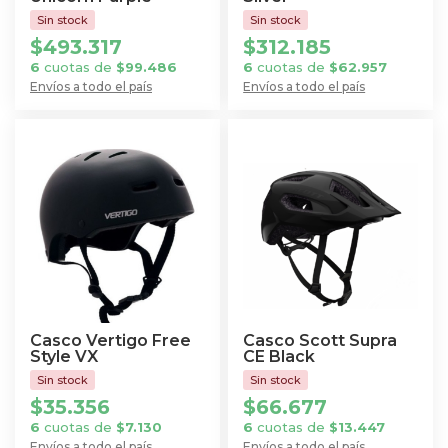
la
la
página
página
$
493.317
$
312.185
de
de
6
cuotas de
$
99.486
6
cuotas de
$
62.957
producto
producto
Envíos a todo el país
Envíos a todo el país
Este
Este
producto
producto
tiene
tiene
múltiples
múltiples
variantes.
variantes.
Las
Las
opciones
opciones
se
se
pueden
pueden
elegir
elegir
Casco Vertigo Free
Casco Scott Supra
en
en
Style VX
CE Black
la
la
$
35.356
$
66.677
página
página
6
cuotas de
$
7.130
6
cuotas de
$
13.447
de
de
Envíos a todo el país
Envíos a todo el país