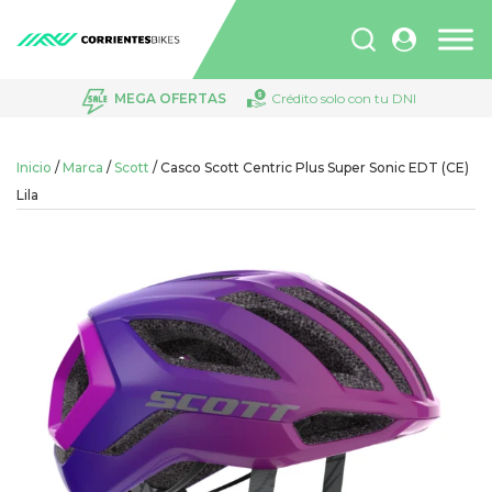
Búsqueda
de
productos
MEGA OFERTAS
Crédito solo con tu DNI
Inicio
/
Marca
/
Scott
/ Casco Scott Centric Plus Super Sonic EDT (CE)
Lila