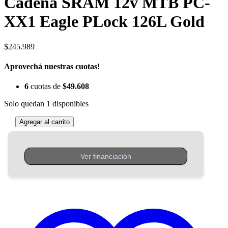
Cadena SRAM 12v MTB PC-
XX1 Eagle PLock 126L Gold
$
245.989
Aprovechá nuestras cuotas!
6
cuotas de
$
49.608
Solo quedan 1 disponibles
Agregar al carrito
Cadena
SRAM
12v
MTB
PC-
XX1
Eagle
PLock
126L
Gold
cantidad