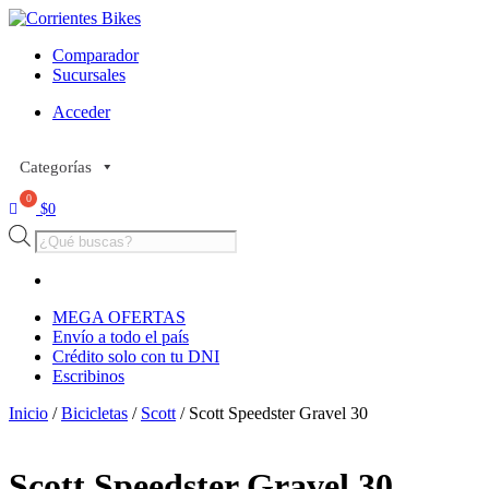
Comparador
Sucursales
Acceder
Categorías
$
0
Búsqueda
de
productos
MEGA OFERTAS
Envío a todo el país
Crédito solo con tu DNI
Escribinos
Inicio
/
Bicicletas
/
Scott
/ Scott Speedster Gravel 30
Scott Speedster Gravel 30