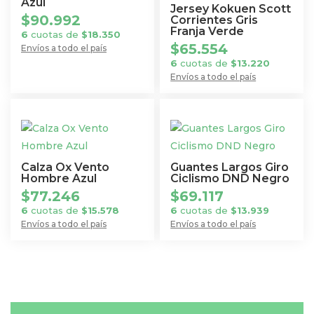
Azul
se
Jersey Kokuen Scott
$
90.992
Corrientes Gris
pueden
Franja Verde
6
cuotas de
$
18.350
elegir
$
65.554
Envíos a todo el país
en
Este
6
cuotas de
$
13.220
Envíos a todo el país
la
producto
Este
página
tiene
producto
de
múltiples
tiene
producto
variantes.
múltiples
Las
variantes.
opciones
Calza Ox Vento
Guantes Largos Giro
Las
Hombre Azul
Ciclismo DND Negro
se
$
77.246
$
69.117
opciones
pueden
6
cuotas de
$
15.578
6
cuotas de
$
13.939
se
elegir
Envíos a todo el país
Envíos a todo el país
pueden
en
Este
Este
elegir
la
producto
producto
en
página
tiene
tiene
la
de
múltiples
múltiples
página
producto
variantes.
variantes.