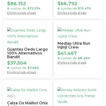
$
86.152
$
66.792
6
cuotas de
$
17.374
6
cuotas de
$
13.470
Envíos a todo el país
Envíos a todo el país
Este
Este
producto
producto
tiene
tiene
múltiples
múltiples
variantes.
variantes.
Medias Ultra Run
Las
Las
Injinji Crew
Guantes Dedo Largo
$
41.467
opciones
opciones
100% Alternativos
Bandit
6
cuotas de
$
8.363
se
se
$
37.504
Envíos a todo el país
pueden
pueden
Este
6
cuotas de
$
7.563
elegir
elegir
Envíos a todo el país
producto
en
en
tiene
la
la
múltiples
página
página
variantes.
de
de
Las
producto
producto
opciones
Calza Ox Maillot Onix