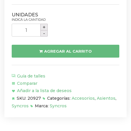
Caño
de
Asiento
Syncros
AGREGAR AL CARRITO
Chain
Tool
1-
Guía de talles
8
Comparar
+
Añadir a la lista de deseos
7-
SKU:
20927
Categorías:
Accesorios
,
Asientos
,
11
Syncros
Marca:
Syncros
Speed
cantidad