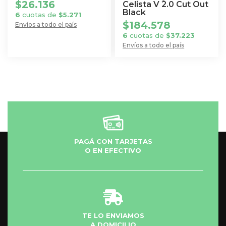
$
26.136
Celista V 2.0 Cut Out
Black
6
cuotas de
$
5.271
$
184.578
Envíos a todo el país
6
cuotas de
$
37.223
Envíos a todo el país
PAGÁ CON TARJETAS
O EN EFECTIVO
TE LO ENVIAMOS
A DOMICILIO