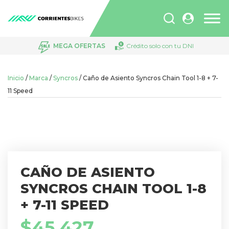
Búsqueda
de
productos
MEGA OFERTAS
Crédito solo con tu DNI
Inicio
/
Marca
/
Syncros
/ Caño de Asiento Syncros Chain Tool 1-8 + 7-
11 Speed
CAÑO DE ASIENTO
SYNCROS CHAIN TOOL 1-8
+ 7-11 SPEED
$
45.427