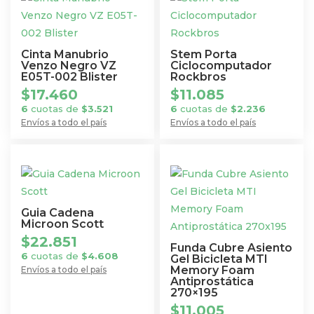
Cinta Manubrio
Stem Porta
Venzo Negro VZ
Ciclocomputador
E05T-002 Blister
Rockbros
$
17.460
$
11.085
6
cuotas de
$
3.521
6
cuotas de
$
2.236
Envíos a todo el país
Envíos a todo el país
Guia Cadena
Microon Scott
$
22.851
Funda Cubre Asiento
6
cuotas de
$
4.608
Gel Bicicleta MTI
Memory Foam
Envíos a todo el país
Antiprostática
270×195
$
11.005