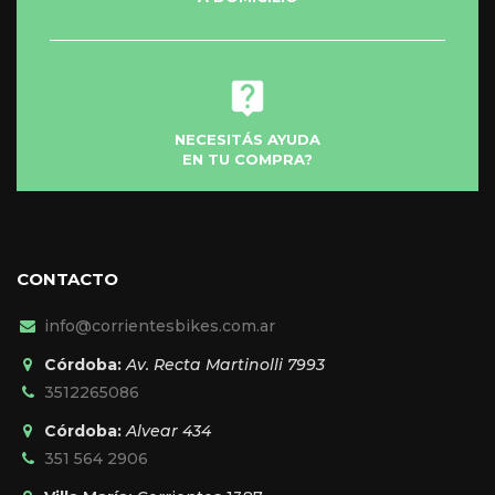
NECESITÁS AYUDA
EN TU COMPRA?
CONTACTO
info@corrientesbikes.com.ar
Córdoba:
Av. Recta Martinolli 7993
3512265086
Córdoba:
Alvear 434
351 564 2906