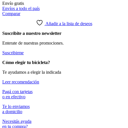
producto
tiene
Envío
gratis
múltiples
Envíos a todo el país
variantes.
Comparar
Las
opciones
Añadir a la lista de deseos
se
Suscribite a nuestro newsletter
pueden
elegir
Enterate de nuestras promociones.
en
la
Suscribirme
página
de
Cómo elegir tu bicicleta?
producto
Te ayudamos a elegir la indicada
Leer recomendación
Pagá con tarjetas
o en efectivo
Te lo enviamos
a domicilio
Necesitás ayuda
en tu compra?