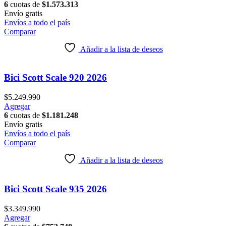
producto
6
cuotas de
$
1.573.313
tiene
Envío
gratis
múltiples
Envíos a todo el país
variantes.
Comparar
Las
opciones
Añadir a la lista de deseos
se
pueden
elegir
Bici Scott Scale 920 2026
en
la
$
5.249.990
página
Este
Agregar
de
producto
6
cuotas de
$
1.181.248
producto
tiene
Envío
gratis
múltiples
Envíos a todo el país
variantes.
Comparar
Las
opciones
Añadir a la lista de deseos
se
pueden
elegir
Bici Scott Scale 935 2026
en
la
$
3.349.990
página
Este
Agregar
de