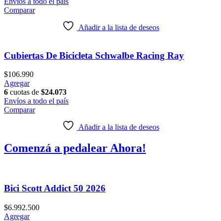
Envíos a todo el país
Comparar
Añadir a la lista de deseos
Cubiertas De Bicicleta Schwalbe Racing Ray
$
106.990
Agregar
6
cuotas de
$
24.073
Envíos a todo el país
Comparar
Añadir a la lista de deseos
Comenzá a pedalear
Ahora!
Bici Scott Addict 50 2026
$
6.992.500
Este
Agregar