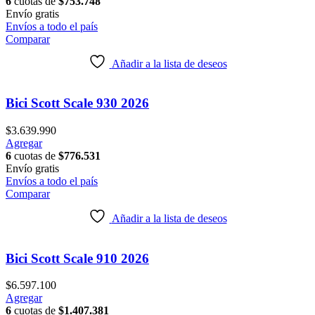
producto
6
cuotas de
$
753.748
producto
tiene
Envío
gratis
múltiples
Envíos a todo el país
variantes.
Comparar
Las
opciones
Añadir a la lista de deseos
se
pueden
elegir
Bici Scott Scale 930 2026
en
la
$
3.639.990
página
Este
Agregar
de
producto
6
cuotas de
$
776.531
producto
tiene
Envío
gratis
múltiples
Envíos a todo el país
variantes.
Comparar
Las
opciones
Añadir a la lista de deseos
se
pueden
elegir
Bici Scott Scale 910 2026
en
la
$
6.597.100
página
Este
Agregar
de
producto
6
cuotas de
$
1.407.381