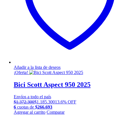
en
la
página
de
producto
Añadir a la lista de deseos
¡Oferta!
Bici Scott Aspect 950 2025
Envíos a todo el país
$
1.372.300
$
1.185.300
13.6% OFF
6
cuotas de
$
266.693
Este
Agregar al carrito
Comparar
producto
tiene
múltiples