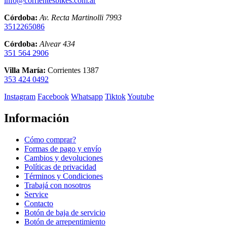
info@corrientesbikes.com.ar
producto
Córdoba:
Av. Recta Martinolli 7993
3512265086
Córdoba:
Alvear 434
351 564 2906
Villa María:
Corrientes 1387
353 424 0492
Instagram
Facebook
Whatsapp
Tiktok
Youtube
Información
Cómo comprar?
Formas de pago y envío
Cambios y devoluciones
Políticas de privacidad
Términos y Condiciones
Trabajá con nosotros
Service
Contacto
Botón de baja de servicio
Botón de arrepentimiento