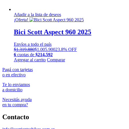
Añadir a la lista de deseos
¡Oferta!
Bici Scott Aspect 960 2025
Envíos a todo el país
$
1.319.880
$
1.005.900
23.8% OFF
6
cuotas de
$
214.592
Este
Agregar al carrito
Comparar
producto
Pagá con tarjetas
tiene
o en efectivo
múltiples
variantes.
Te lo enviamos
Las
a domicilio
opciones
se
Necesitás ayuda
pueden
en tu compra?
elegir
en
Contacto
la
página
de