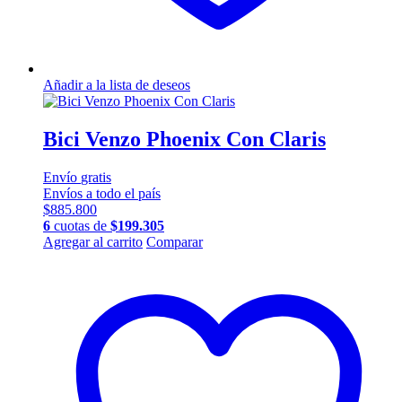
Añadir a la lista de deseos
Bici Venzo Phoenix Con Claris
Envío
gratis
Envíos a todo el país
$
885.800
6
cuotas de
$
199.305
Este
Agregar al carrito
Comparar
producto
tiene
múltiples
variantes.
Las
opciones
se
pueden
elegir