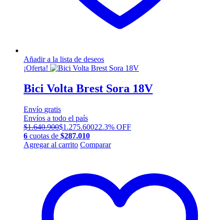
Añadir a la lista de deseos
¡Oferta!
Bici Volta Brest Sora 18V
Envío
gratis
Envíos a todo el país
$
1.640.900
$
1.275.600
22.3% OFF
6
cuotas de
$
287.010
Este
Agregar al carrito
Comparar
producto
tiene
múltiples
variantes.
Las
opciones
se
pueden