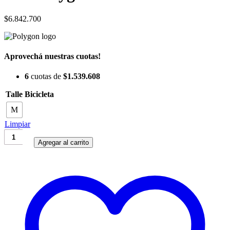
$
6.842.700
Aprovechá nuestras cuotas!
6
cuotas de
$
1.539.608
Talle Bicicleta
M
Limpiar
Bici
Polygon
Agregar al carrito
Helios
A7
Di2
cantidad