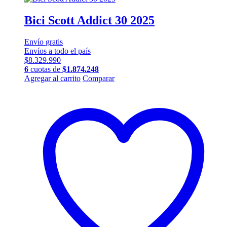
Bici Scott Addict 30 2025
Envío
gratis
Envíos a todo el país
$
8.329.990
6
cuotas de
$
1.874.248
Este
Agregar al carrito
Comparar
producto
tiene
múltiples
variantes.
Las
opciones
se
pueden
elegir
en
la
página
de
producto