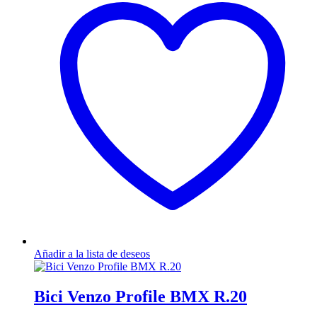
variantes.
Las
opciones
se
pueden
elegir
en
la
página
de
producto
Añadir a la lista de deseos
Bici Venzo Profile BMX R.20