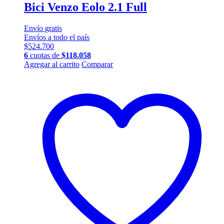
Bici Venzo Eolo 2.1 Full
Envío
gratis
Envíos a todo el país
$
524.700
6
cuotas de
$
118.058
Este
Agregar al carrito
Comparar
producto
tiene
múltiples
variantes.
Las
opciones
se
pueden
elegir
en
la
página
de
producto