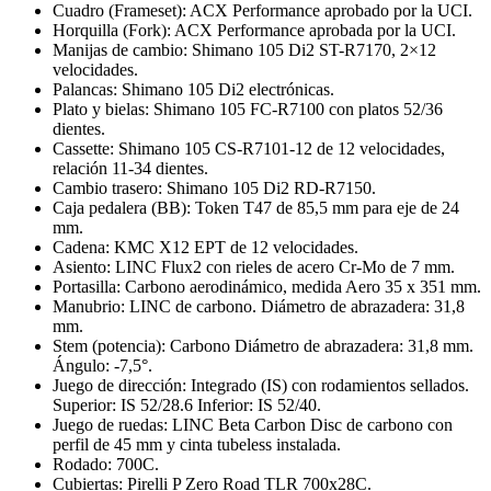
Cuadro (Frameset): ACX Performance aprobado por la UCI.
Horquilla (Fork): ACX Performance aprobada por la UCI.
Manijas de cambio: Shimano 105 Di2 ST-R7170, 2×12
velocidades.
Palancas: Shimano 105 Di2 electrónicas.
Plato y bielas: Shimano 105 FC-R7100 con platos 52/36
dientes.
Cassette: Shimano 105 CS-R7101-12 de 12 velocidades,
relación 11-34 dientes.
Cambio trasero: Shimano 105 Di2 RD-R7150.
Caja pedalera (BB): Token T47 de 85,5 mm para eje de 24
mm.
Cadena: KMC X12 EPT de 12 velocidades.
Asiento: LINC Flux2 con rieles de acero Cr-Mo de 7 mm.
Portasilla: Carbono aerodinámico, medida Aero 35 x 351 mm.
Manubrio: LINC de carbono. Diámetro de abrazadera: 31,8
mm.
Stem (potencia): Carbono Diámetro de abrazadera: 31,8 mm.
Ángulo: -7,5°.
Juego de dirección: Integrado (IS) con rodamientos sellados.
Superior: IS 52/28.6 Inferior: IS 52/40.
Juego de ruedas: LINC Beta Carbon Disc de carbono con
perfil de 45 mm y cinta tubeless instalada.
Rodado: 700C.
Cubiertas: Pirelli P Zero Road TLR 700x28C.