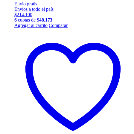
Envío
gratis
Envíos a todo el país
$
214.100
6
cuotas de
$
48.173
Este
Agregar al carrito
Comparar
producto
tiene
múltiples
variantes.
Las
opciones
se
pueden
elegir
en
la
página
de
producto