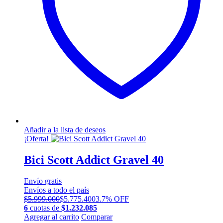
elegir
en
la
página
de
producto
Añadir a la lista de deseos
¡Oferta!
Bici Scott Addict Gravel 40
Envío
gratis
Envíos a todo el país
$
5.999.000
$
5.775.400
3.7% OFF
6
cuotas de
$
1.232.085
Este
Agregar al carrito
Comparar