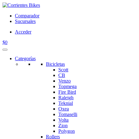
Comparador
Sucursales
Acceder
$
0
Categorías
Bicicletas
Scott
CB
Venzo
Topmega
Fire Bird
Raleigh
Teknial
Oxea
Tomaselli
Volta
Zion
Polygon
Rollers