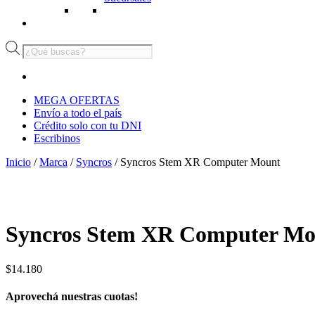
Búsqueda
de
productos
MEGA OFERTAS
Envío a todo el país
Crédito solo con tu DNI
Escribinos
Inicio
/
Marca
/
Syncros
/ Syncros Stem XR Computer Mount
Syncros Stem XR Computer Mo
$
14.180
Aprovechá nuestras cuotas!