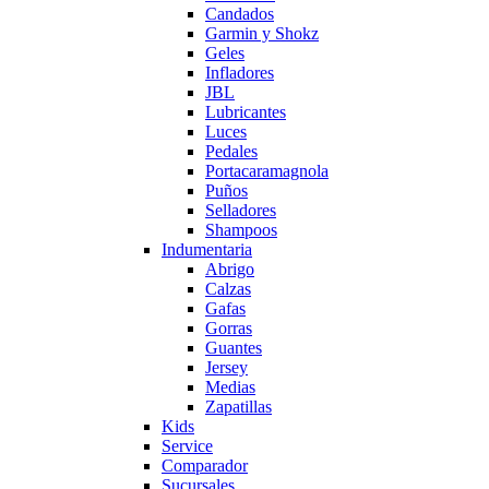
Candados
Garmin y Shokz
Geles
Infladores
JBL
Lubricantes
Luces
Pedales
Portacaramagnola
Puños
Selladores
Shampoos
Indumentaria
Abrigo
Calzas
Gafas
Gorras
Guantes
Jersey
Medias
Zapatillas
Kids
Service
Comparador
Sucursales