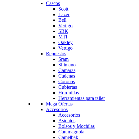
Cascos
Scott
Lazer
Bell
Vertigo
SBK
MTI
Oakley
Vertigo
Repuestos
Sram
Shimano
Camaras
Cadenas
Coronas
Cubiertas
Horquillas
Herramientas para taller
Mega Ofertas
Accesorios
Accesorios
Asientos
Bolsos y Mochilas
Caramagnola
Camelbak