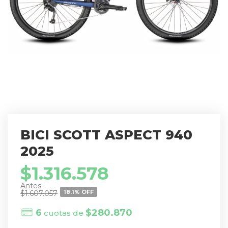
BICI SCOTT ASPECT 940
2025
$
1.316.578
18.1% OFF
$
1.607.057
6
$
280.870
cuotas de