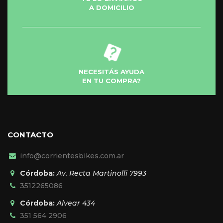
de
A DOMICILIO
producto
NECESITÁS AYUDA
EN TU COMPRA?
CONTACTO
info@corrientesbikes.com.ar
Córdoba:
Av. Recta Martinolli 7993
3512265086
Córdoba:
Alvear 434
351 564 2906