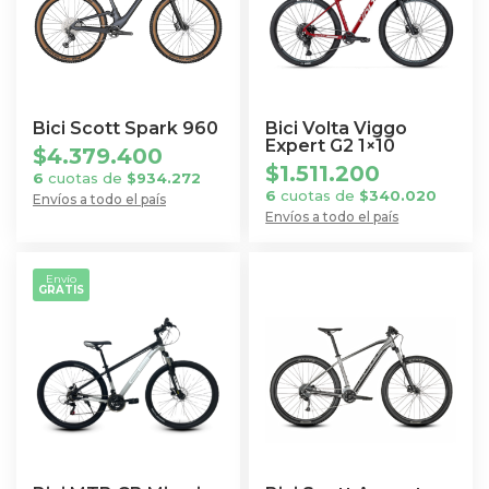
Las
se
opciones
pueden
se
elegir
pueden
en
elegir
Bici Scott Spark 960
Bici Volta Viggo
la
en
Expert G2 1×10
$
4.379.400
página
$
1.511.200
la
6
cuotas de
$
934.272
de
6
cuotas de
$
340.020
página
Envíos a todo el país
producto
Envíos a todo el país
Este
de
Este
producto
producto
producto
tiene
Envío
GRATIS
tiene
múltiples
múltiples
variantes.
variantes.
Las
Las
opciones
opciones
se
se
pueden
pueden
elegir
elegir