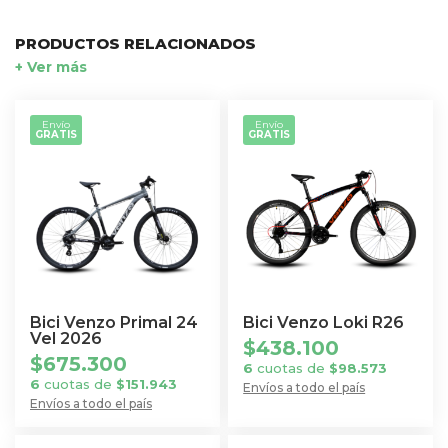
PRODUCTOS RELACIONADOS
+ Ver más
Envío
Envío
GRATIS
GRATIS
Bici Venzo Primal 24
Bici Venzo Loki R26
Vel 2026
$
438.100
$
675.300
6
cuotas de
$
98.573
6
cuotas de
$
151.943
Envíos a todo el país
Envíos a todo el país
Este
Este
producto
producto