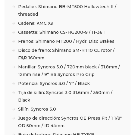
Pedalier: Shimano BB-MT500 Hollowtech II /
threaded
Cadena: KMC X9
Cassette: Shimano CS-HG200-9 / 11-36T
Frenos: Shimano MT200 / Hydr. Disc Brakes
Disco de freno: Shimano SM-RT10 CL rotor /
F&R 160mm
Manillar: Syncros 3.0 / 720mm black / 31.8mm /
12mm rise / 9° BS Syncros Pro Grip
Potencia: Syncros 3.0 / 7° / Black
Tija de sillín: Syncros 3.0 31.6mm / 350mm /
Black
Sillín: Syncros 3.0
Juego de dirección: Syncros OE Press Fit / 1 1/8″
OD 50mm / ID 44mm
Buje delantero: Shimano HB TX505