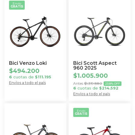
tiene
Envío
GRATIS
tiene
múltiples
múltiples
variantes.
variantes.
Las
Las
opciones
opciones
se
se
pueden
pueden
elegir
elegir
en
Bici Venzo Loki
Bici Scott Aspect
en
960 2025
$
494.200
la
$
1.005.900
la
6
cuotas de
$
111.195
página
página
Envíos a todo el país
$
1.319.880
23.8% OFF
de
6
cuotas de
$
214.592
Este
de
producto
Envíos a todo el país
producto
producto
Este
tiene
producto
múltiples
Envío
GRATIS
tiene
variantes.
múltiples
Las
variantes.
opciones