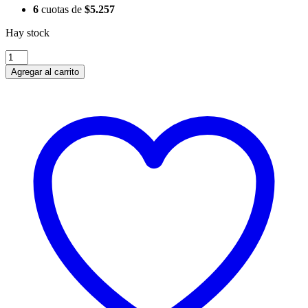
6
cuotas de
$
5.257
Hay stock
Ruedas
de
Agregar al carrito
Cambio
Shimano
Deore
XT
M8000
11v
cantidad