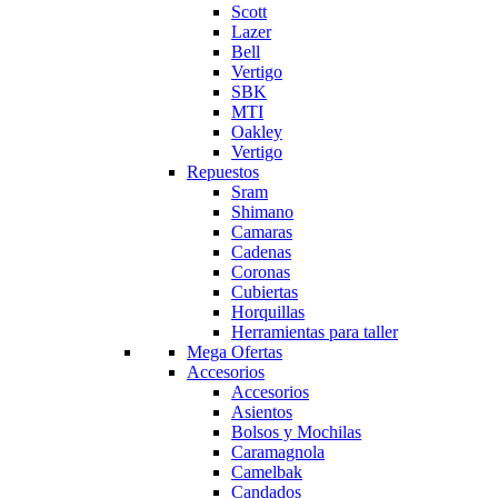
Scott
Lazer
Bell
Vertigo
SBK
MTI
Oakley
Vertigo
Repuestos
Sram
Shimano
Camaras
Cadenas
Coronas
Cubiertas
Horquillas
Herramientas para taller
Mega Ofertas
Accesorios
Accesorios
Asientos
Bolsos y Mochilas
Caramagnola
Camelbak
Candados