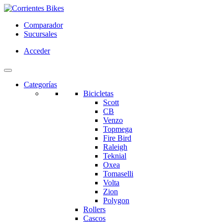
Comparador
Sucursales
Acceder
Categorías
Bicicletas
Scott
CB
Venzo
Topmega
Fire Bird
Raleigh
Teknial
Oxea
Tomaselli
Volta
Zion
Polygon
Rollers
Cascos