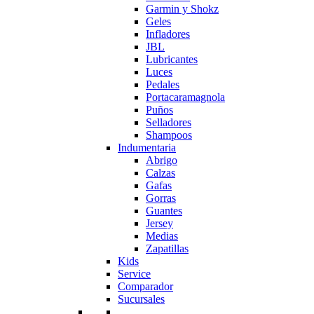
Garmin y Shokz
Geles
Infladores
JBL
Lubricantes
Luces
Pedales
Portacaramagnola
Puños
Selladores
Shampoos
Indumentaria
Abrigo
Calzas
Gafas
Gorras
Guantes
Jersey
Medias
Zapatillas
Kids
Service
Comparador
Sucursales