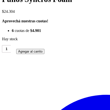
$
24.304
Aprovechá nuestras cuotas!
6
cuotas de
$
4.901
Hay stock
Puños
Syncros
Agregar al carrito
Foam
cantidad