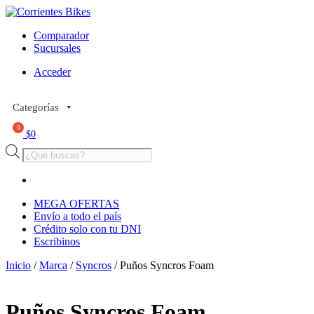
Comparador
Sucursales
Acceder
Categorías
$
0
Búsqueda
de
productos
MEGA OFERTAS
Envío a todo el país
Crédito solo con tu DNI
Escribinos
Inicio
/
Marca
/
Syncros
/ Puños Syncros Foam
Puños Syncros Foam