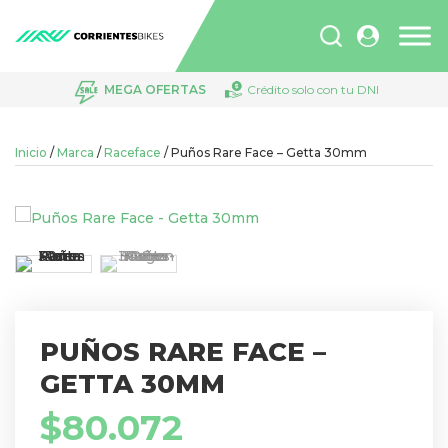
Búsqueda
de
productos
MEGA OFERTAS
Crédito solo con tu DNI
Inicio
/
Marca
/
Raceface
/ Puños Rare Face – Getta 30mm
PUÑOS RARE FACE –
GETTA 30MM
$
80.072