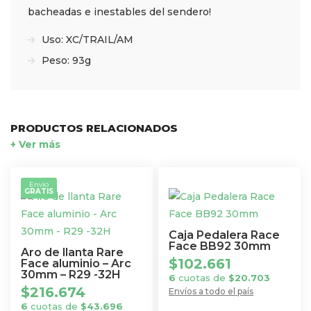
bacheadas e inestables del sendero!
Uso: XC/TRAIL/AM
Peso: 93g
PRODUCTOS RELACIONADOS
+ Ver más
Envío
GRATIS
Caja Pedalera Race
Face BB92 30mm
Aro de llanta Rare
$
102.661
Face aluminio – Arc
30mm – R29 -32H
6
cuotas de
$
20.703
$
216.674
Envíos a todo el país
6
cuotas de
$
43.696