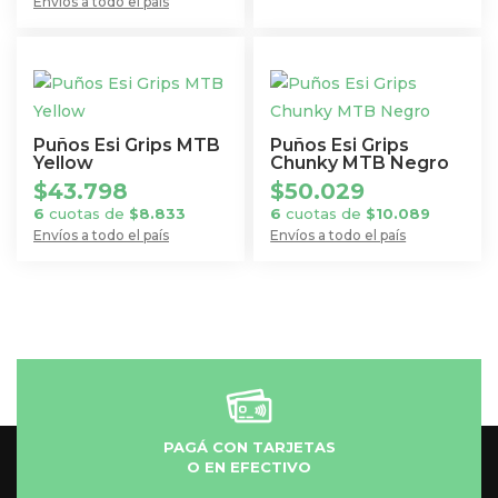
Envíos a todo el país
Puños Esi Grips MTB
Puños Esi Grips
Yellow
Chunky MTB Negro
$
43.798
$
50.029
6
cuotas de
$
8.833
6
cuotas de
$
10.089
Envíos a todo el país
Envíos a todo el país
PAGÁ CON TARJETAS
O EN EFECTIVO