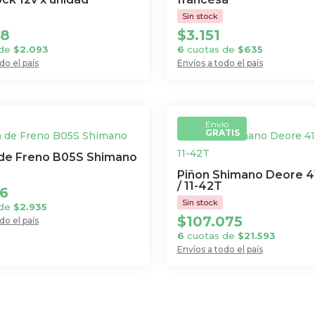
78
$
3.151
 de
$
2.093
6
cuotas de
$
635
do el país
Envíos a todo el país
Envío
GRATIS
a de Freno B05S Shimano
Piñon Shimano Deore 4
/ 11-42T
56
 de
$
2.935
$
107.075
do el país
6
cuotas de
$
21.593
Envíos a todo el país