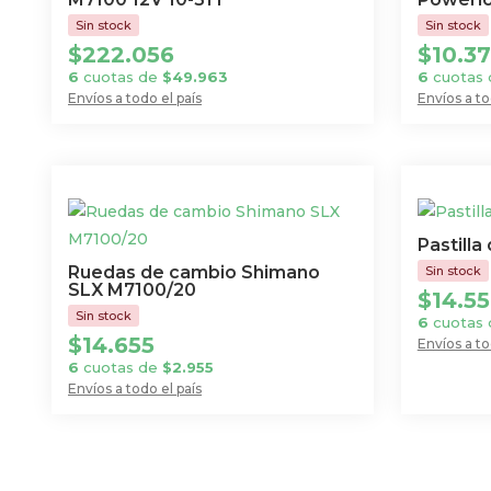
$
222.056
$
10.3
6
cuotas de
$
49.963
6
cuotas
Envíos a todo el país
Envíos a to
Pastill
Ruedas de cambio Shimano
SLX M7100/20
$
14.5
6
cuotas
$
14.655
Envíos a to
6
cuotas de
$
2.955
Envíos a todo el país