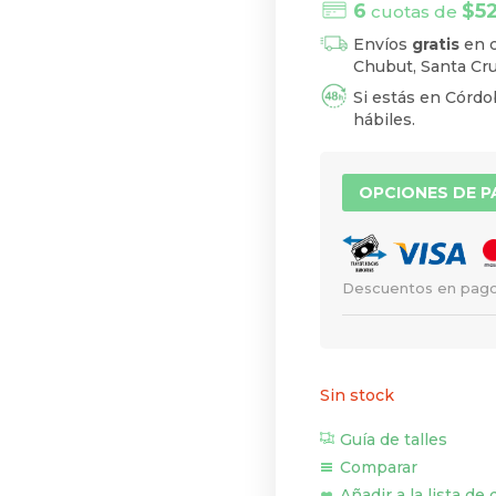
6
$
5
cuotas de
Envíos
gratis
en c
Chubut, Santa Cru
Si estás en Córdob
hábiles.
OPCIONES DE 
Descuentos en pago
Sin stock
Guía de talles
Comparar
Añadir a la lista de