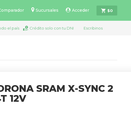
Comparador
Sucursales
Acceder
$
0
odo el país
Crédito solo con tu DNI
Escribinos
ORONA SRAM X-SYNC 2
T 12V