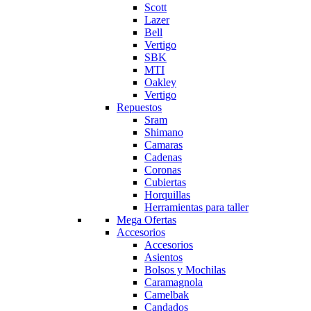
Scott
Lazer
Bell
Vertigo
SBK
MTI
Oakley
Vertigo
Repuestos
Sram
Shimano
Camaras
Cadenas
Coronas
Cubiertas
Horquillas
Herramientas para taller
Mega Ofertas
Accesorios
Accesorios
Asientos
Bolsos y Mochilas
Caramagnola
Camelbak
Candados