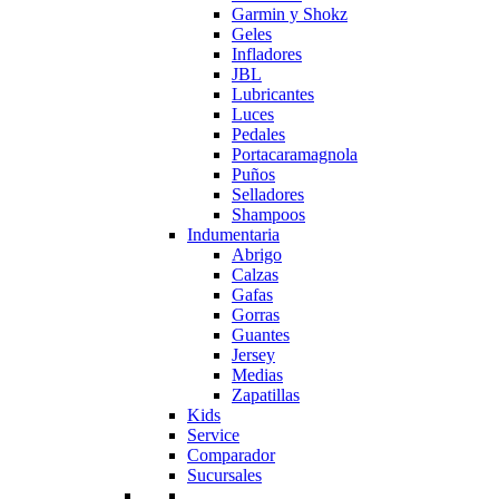
Garmin y Shokz
Geles
Infladores
JBL
Lubricantes
Luces
Pedales
Portacaramagnola
Puños
Selladores
Shampoos
Indumentaria
Abrigo
Calzas
Gafas
Gorras
Guantes
Jersey
Medias
Zapatillas
Kids
Service
Comparador
Sucursales