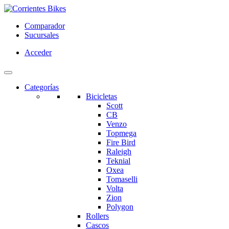
Comparador
Sucursales
Acceder
Categorías
Bicicletas
Scott
CB
Venzo
Topmega
Fire Bird
Raleigh
Teknial
Oxea
Tomaselli
Volta
Zion
Polygon
Rollers
Cascos