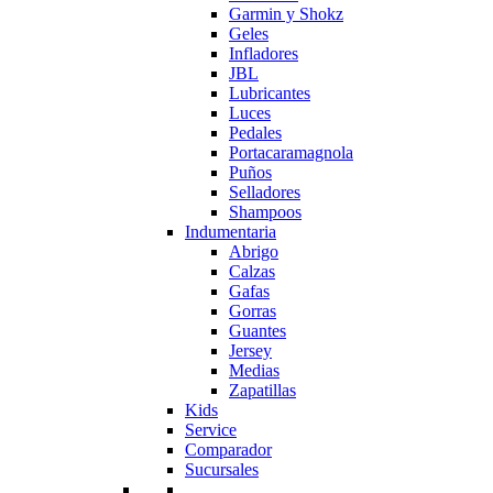
Garmin y Shokz
Geles
Infladores
JBL
Lubricantes
Luces
Pedales
Portacaramagnola
Puños
Selladores
Shampoos
Indumentaria
Abrigo
Calzas
Gafas
Gorras
Guantes
Jersey
Medias
Zapatillas
Kids
Service
Comparador
Sucursales