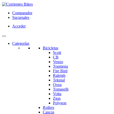
Comparador
Sucursales
Acceder
Categorías
Bicicletas
Scott
CB
Venzo
Topmega
Fire Bird
Raleigh
Teknial
Oxea
Tomaselli
Volta
Zion
Polygon
Rollers
Cascos