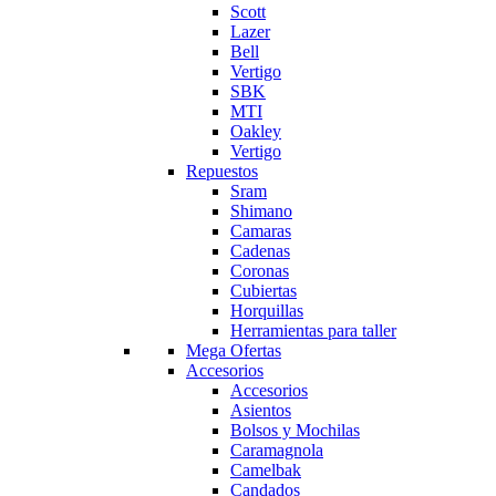
Scott
Lazer
Bell
Vertigo
SBK
MTI
Oakley
Vertigo
Repuestos
Sram
Shimano
Camaras
Cadenas
Coronas
Cubiertas
Horquillas
Herramientas para taller
Mega Ofertas
Accesorios
Accesorios
Asientos
Bolsos y Mochilas
Caramagnola
Camelbak
Candados