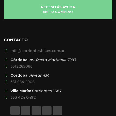
NECESITÁS AYUDA
EN TU COMPRA?
CONTACTO
info@corrientesbikes.com.ar
Córdoba:
Av. Recta Martinolli 7993
3512265086
Córdoba:
Alvear 434
351 564 2906
Villa María:
Corrientes 1387
353 424 0492