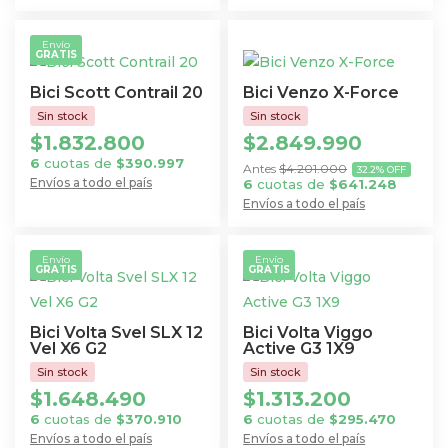
en
la
Este
múltiples
la
página
producto
variantes.
Envío
página
de
GRATIS
tiene
Las
de
producto
múltiples
Bici Scott Contrail 20
Bici Venzo X-Force
opciones
producto
variantes.
se
Las
$
1.832.800
$
2.849.990
pueden
opciones
6
cuotas de
$
390.997
$
4.201.000
elegir
32.2% OFF
se
Envíos a todo el país
6
cuotas de
$
641.248
en
Este
Envíos a todo el país
pueden
la
Este
producto
elegir
página
producto
tiene
en
Envío
Envío
de
GRATIS
GRATIS
tiene
múltiples
la
producto
múltiples
variantes.
página
variantes.
Las
Bici Volta Svel SLX 12
Bici Volta Viggo
de
Las
Vel X6 G2
Active G3 1X9
opciones
producto
opciones
se
$
1.648.490
$
1.313.200
se
pueden
6
cuotas de
$
370.910
6
cuotas de
$
295.470
pueden
elegir
Envíos a todo el país
Envíos a todo el país
elegir