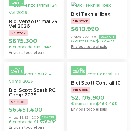
Envío
GRATIS
Bici Teknial Ibex
Bici Venzo Primal 24
Vel 2026
$
610.990
$
854.990
28.5% OFF
$
675.300
6
cuotas de
$
137.473
6
cuotas de
$
151.943
Envíos a todo el país
Este
Envíos a todo el país
Este
producto
producto
tiene
Envío
Envío
GRATIS
GRATIS
tiene
múltiples
múltiples
variantes.
Bici Scott Contrail 10
variantes.
Las
Bici Scott Spark RC
Las
Comp 2025
opciones
$
2.176.900
opciones
se
6
cuotas de
$
464.405
$
6.451.400
se
Envíos a todo el país
pueden
Este
pueden
$
6.624.200
elegir
2.6% OFF
6
cuotas de
$
1.376.299
producto
elegir
en
Envíos a todo el país
tiene