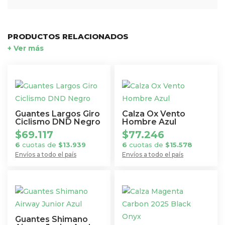
PRODUCTOS RELACIONADOS
+ Ver más
Guantes Largos Giro
Calza Ox Vento
Ciclismo DND Negro
Hombre Azul
$
69.117
$
77.246
6
cuotas de
$
13.939
6
cuotas de
$
15.578
Envíos a todo el país
Envíos a todo el país
Este
Este
producto
producto
tiene
tiene
múltiples
múltiples
variantes.
variantes.
Guantes Shimano