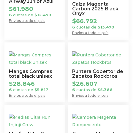
Las
Las
Airway Junior Azul
Calza Magenta
$
61.980
opciones
opciones
Carbon 2025 Black
Onyx
6
cuotas de
$
12.499
se
se
$
66.792
Envíos a todo el país
pueden
pueden
Este
6
cuotas de
$
13.470
elegir
elegir
Envíos a todo el país
producto
en
en
Este
tiene
la
la
producto
múltiples
página
página
tiene
variantes.
de
de
múltiples
Las
producto
producto
variantes.
opciones
Mangas Compres
Puntera Cobertor de
Las
total black unisex
Zapatos Rockbros
se
$
28.846
$
26.607
opciones
pueden
6
cuotas de
$
5.817
6
cuotas de
$
5.366
se
elegir
Envíos a todo el país
Envíos a todo el país
pueden
en
Este
Este
elegir
la
producto
producto
en
página
tiene
tiene
la
de
múltiples
múltiples
página
producto
variantes.
variantes.