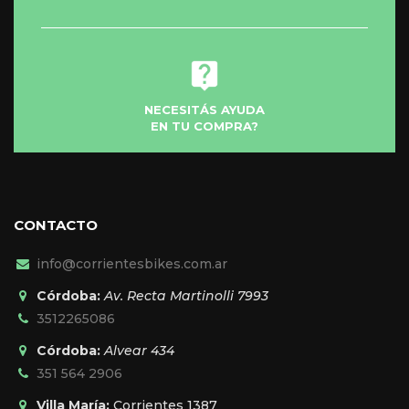
producto
NECESITÁS AYUDA
EN TU COMPRA?
CONTACTO
info@corrientesbikes.com.ar
Córdoba:
Av. Recta Martinolli 7993
3512265086
Córdoba:
Alvear 434
351 564 2906
Villa María:
Corrientes 1387