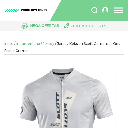
Búsqueda
de
productos
MEGA OFERTAS
Crédito solo con tu DNI
Inicio
/
Indumentaria
/
Jersey
/ Jersey Kokuen Scott Corrientes Gris
Franja Crema