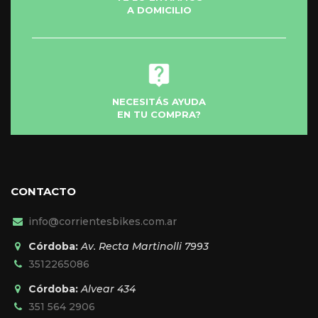
A DOMICILIO
NECESITÁS AYUDA
EN TU COMPRA?
CONTACTO
info@corrientesbikes.com.ar
Córdoba:
Av. Recta Martinolli 7993
3512265086
Córdoba:
Alvear 434
351 564 2906