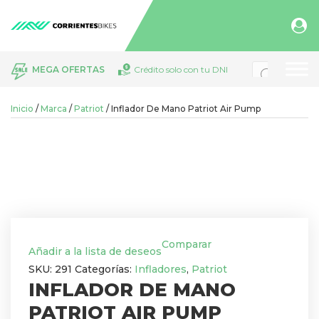
Búsqueda
MEGA OFERTAS
Crédito solo con tu DNI
de
productos
Inicio
/
Marca
/
Patriot
/ Inflador De Mano Patriot Air Pump
Comparar
Añadir a la lista de deseos
SKU:
291
Categorías:
Infladores
,
Patriot
INFLADOR DE MANO
PATRIOT AIR PUMP