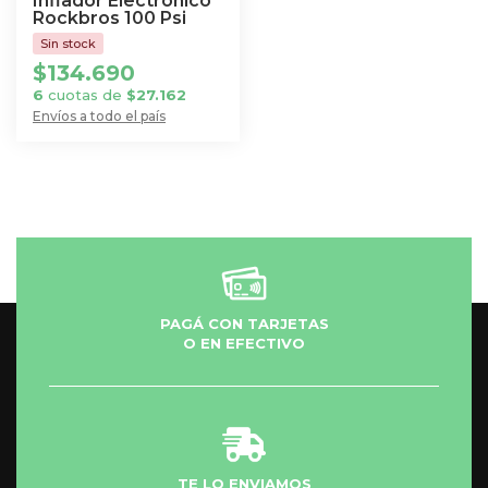
Inflador Electrónico
Rockbros 100 Psi
$
134.690
6
cuotas de
$
27.162
Envíos a todo el país
PAGÁ CON TARJETAS
O EN EFECTIVO
TE LO ENVIAMOS