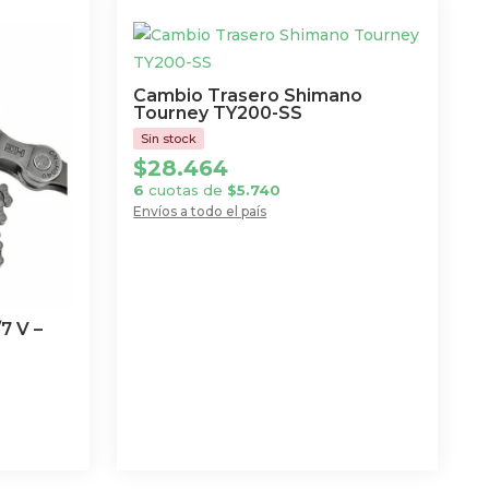
Cambio Trasero Shimano
Tourney TY200-SS
$
28.464
6
cuotas de
$
5.740
Envíos a todo el país
7 V –