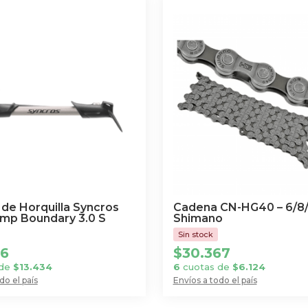
 de Horquilla Syncros
Cadena CN-HG40 – 6/8/
mp Boundary 3.0 S
Shimano
16
$
30.367
 de
$
13.434
6
cuotas de
$
6.124
do el país
Envíos a todo el país