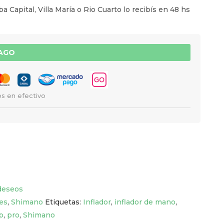
a Capital, Villa María o Rio Cuarto lo recibís en 48 hs
PAGO
s en efectivo
 deseos
res
,
Shimano
Etiquetas:
Inflador
,
inflador de mano
,
p
,
pro
,
Shimano