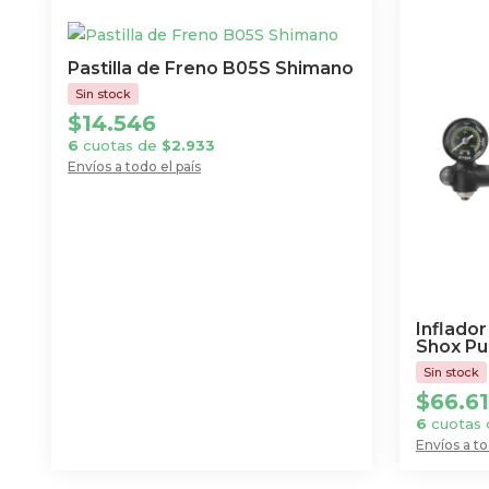
Pastilla de Freno B05S Shimano
$
14.546
6
cuotas de
$
2.933
Envíos a todo el país
Inflador
Shox Pu
$
66.6
6
cuotas
Envíos a to