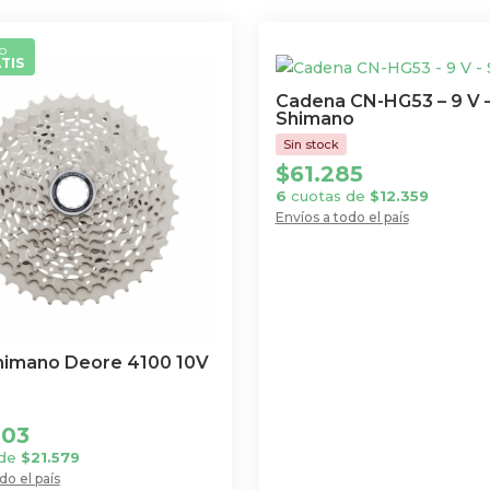
o
TIS
Cadena CN-HG53 – 9 V 
Shimano
$
61.285
6
cuotas de
$
12.359
Envíos a todo el país
himano Deore 4100 10V
003
 de
$
21.579
do el país