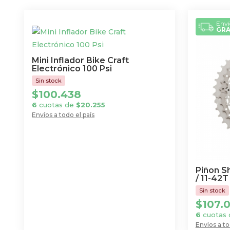
Enví
GRA
Mini Inflador Bike Craft
Electrónico 100 Psi
$
100.438
6
cuotas de
$
20.255
Envíos a todo el país
Piñon S
/ 11-42T
$
107.
6
cuotas
Envíos a to