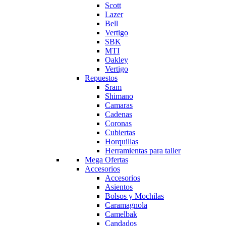
Scott
Lazer
Bell
Vertigo
SBK
MTI
Oakley
Vertigo
Repuestos
Sram
Shimano
Camaras
Cadenas
Coronas
Cubiertas
Horquillas
Herramientas para taller
Mega Ofertas
Accesorios
Accesorios
Asientos
Bolsos y Mochilas
Caramagnola
Camelbak
Candados