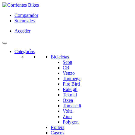
Comparador
Sucursales
Acceder
Categorías
Bicicletas
Scott
CB
Venzo
Topmega
Fire Bird
Raleigh
Teknial
Oxea
Tomaselli
Volta
Zion
Polygon
Rollers
Cascos