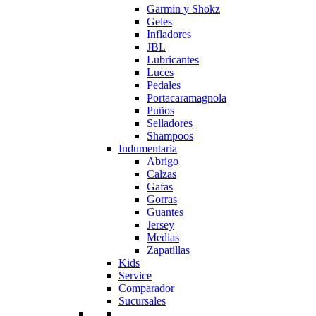
Garmin y Shokz
Geles
Infladores
JBL
Lubricantes
Luces
Pedales
Portacaramagnola
Puños
Selladores
Shampoos
Indumentaria
Abrigo
Calzas
Gafas
Gorras
Guantes
Jersey
Medias
Zapatillas
Kids
Service
Comparador
Sucursales