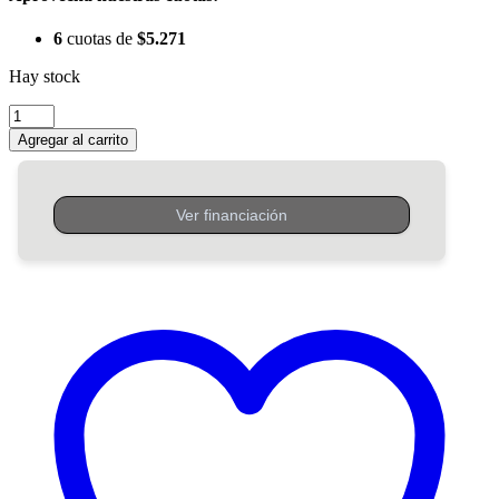
6
cuotas de
$
5.271
Hay stock
Hydration
Tabs
Agregar al carrito
Gu
–
Lima
Limon
cantidad