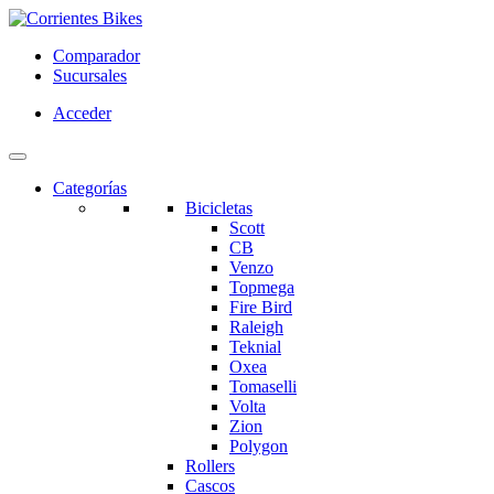
Comparador
Sucursales
Acceder
Categorías
Bicicletas
Scott
CB
Venzo
Topmega
Fire Bird
Raleigh
Teknial
Oxea
Tomaselli
Volta
Zion
Polygon
Rollers
Cascos