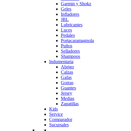
Garmin y Shokz
Geles
Infladores
JBL
Lubricantes
Luces
Pedales
Portacaramagnola
Puños
Selladores
Shampoos
Indumentaria
Abrigo
Calzas
Gafas
Gorras
Guantes
Jersey
Medias
Zapatillas
Kids
Service
Comparador
Sucursales