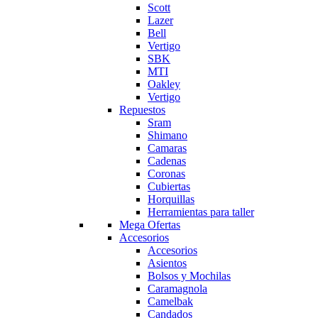
Scott
Lazer
Bell
Vertigo
SBK
MTI
Oakley
Vertigo
Repuestos
Sram
Shimano
Camaras
Cadenas
Coronas
Cubiertas
Horquillas
Herramientas para taller
Mega Ofertas
Accesorios
Accesorios
Asientos
Bolsos y Mochilas
Caramagnola
Camelbak
Candados