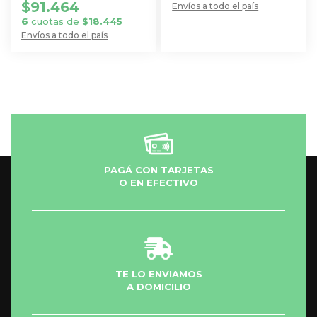
$
91.464
Envíos a todo el país
6
cuotas de
$
18.445
Envíos a todo el país
PAGÁ CON TARJETAS
O EN EFECTIVO
TE LO ENVIAMOS
A DOMICILIO