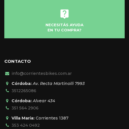
NECESITÁS AYUDA
EN TU COMPRA?
CONTACTO
info@corrientesbikes.com.ar
Córdoba:
Av. Recta Martinolli 7993
3512265086
Córdoba:
Alvear 434
351 564 2906
Villa María:
Corrientes 1387
353 424 0492