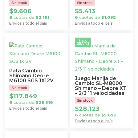
$
9.606
$
5.413
6
cuotas de
$
2.161
6
cuotas de
$
1.092
Envíos a todo el país
Envíos a todo el país
Envío
GRATIS
Pata Cambio
Shimano Deore
Juego Manija de
M6100 SGS 1X12V
Cambio SL-M8000
Shimano – Deore XT
– 2/3 11 velocidades
$
117.849
6
cuotas de
$
26.516
$
28.123
Envíos a todo el país
6
cuotas de
$
5.672
Envíos a todo el país