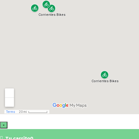
×
Tu carrito
0