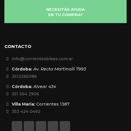
NECESITÁS AYUDA
EN TU COMPRA?
CONTACTO
info@corrientesbikes.com.ar
Córdoba:
Av. Recta Martinolli 7993
3512265086
Córdoba:
Alvear 434
351 564 2906
Villa María:
Corrientes 1387
353 424 0492