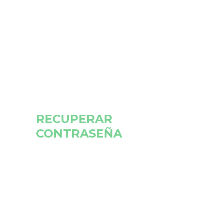
Tus datos personales se utilizarán para procesar tu
pedido, mejorar tu experiencia en esta web,
gestionar el acceso a tu cuenta y otros propósitos
descritos en nuestra
política de privacidad
.
|
Iniciar sesión
Olvidaste tu contraseña?
RECUPERAR
CONTRASEÑA
Olvidaste tu contraseña? Ingresa tu
Usuario o E-mail y recibirás un link en tu
correo para generar una nueva.
Usuario o E-mail