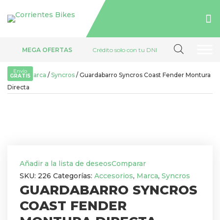
Búsqueda
MEGA OFERTAS
Crédito solo con tu DNI
de
Envío
productos
Inicio
/
Marca
/
Syncros
/ Guardabarro Syncros Coast Fender Montura
GRATIS
Directa
Añadir a la lista de deseos
Comparar
SKU:
226
Categorías:
Accesorios
,
Marca
,
Syncros
GUARDABARRO SYNCROS
COAST FENDER