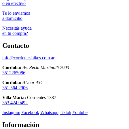
o en efectivo
Te lo enviamos
a domicilio
Necesitás ayuda
en tu compra?
Contacto
info@corrientesbikes.com.ar
Córdoba:
Av. Recta Martinolli 7993
3512265086
Córdoba:
Alvear 434
351 564 2906
Villa María:
Corrientes 1387
353 424 0492
Instagram
Facebook
Whatsapp
Tiktok
Youtube
Información