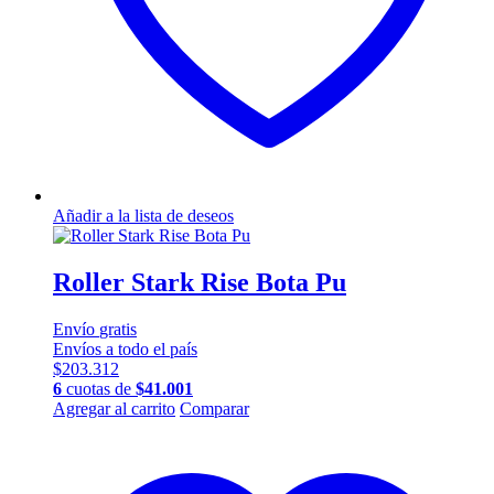
de
producto
Añadir a la lista de deseos
Roller Stark Rise Bota Pu
Envío
gratis
Envíos a todo el país
$
203.312
6
cuotas de
$
41.001
Este
Agregar al carrito
Comparar
producto
tiene
múltiples
variantes.