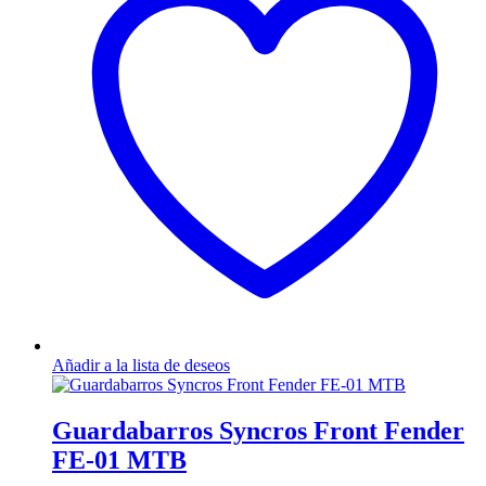
Las
opciones
se
pueden
elegir
en
la
página
de
producto
Añadir a la lista de deseos
Guardabarros Syncros Front Fender
FE-01 MTB