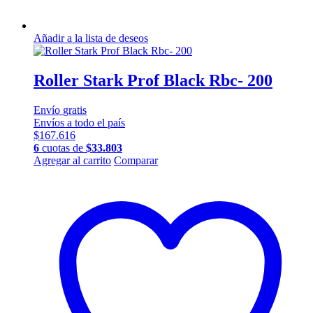
Añadir a la lista de deseos
Roller Stark Prof Black Rbc- 200
Envío
gratis
Envíos a todo el país
$
167.616
6
cuotas de
$
33.803
Este
Agregar al carrito
Comparar
producto
tiene
múltiples
variantes.
Las
opciones
se
pueden
elegir
en
la
página