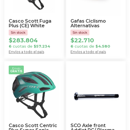
pueden
elegir
en
Casco Scott Fuga
Gafas Ciclismo
Plus (CE) White
Alternativas
la
página
$
283.804
$
22.710
de
6
cuotas de
$
57.234
6
cuotas de
$
4.580
producto
Envíos a todo el país
Envíos a todo el país
Este
Este
producto
producto
Envío
GRATIS
tiene
tiene
múltiples
múltiples
variantes.
variantes.
Las
Las
opciones
opciones
se
se
pueden
pueden
elegir
elegir
Casco Scott Centric
SCO Axle front