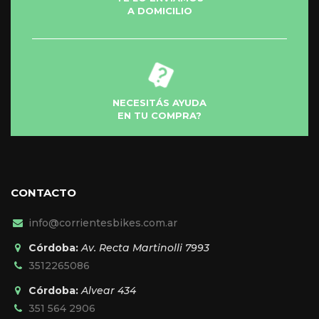
de
A DOMICILIO
producto
NECESITÁS AYUDA
EN TU COMPRA?
CONTACTO
info@corrientesbikes.com.ar
Córdoba:
Av. Recta Martinolli 7993
3512265086
Córdoba:
Alvear 434
351 564 2906