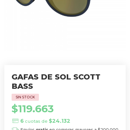
GAFAS DE SOL SCOTT
BASS
$
119.663
6
$
24.132
cuotas de
Envíos
gratis
en compras mayores a $200.000