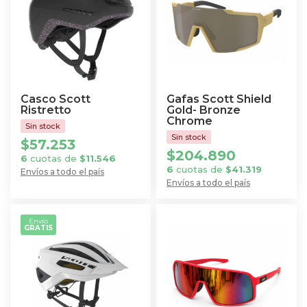
variantes.
Las
opciones
se
pueden
elegir
Casco Scott
Gafas Scott Shield
en
Ristretto
Gold- Bronze
Chrome
la
$
57.253
página
$
204.890
6
cuotas de
$
11.546
de
6
cuotas de
$
41.319
Envíos a todo el país
producto
Envíos a todo el país
Este
producto
tiene
Envío
GRATIS
múltiples
variantes.
Las
opciones
se