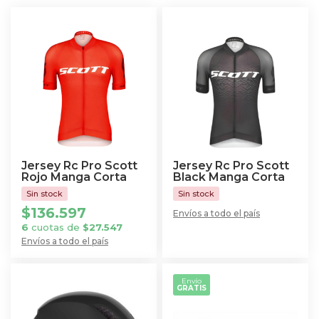
Jersey Rc Pro Scott
Jersey Rc Pro Scott
Rojo Manga Corta
Black Manga Corta
$
136.597
Envíos a todo el país
6
cuotas de
$
27.547
Envíos a todo el país
Este
producto
Envío
GRATIS
tiene
múltiples