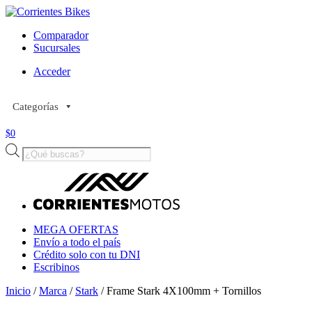
Comparador
Sucursales
Acceder
Categorías
$
0
Búsqueda
de
productos
MEGA OFERTAS
Envío a todo el país
Crédito solo con tu DNI
Escribinos
Inicio
/
Marca
/
Stark
/ Frame Stark 4X100mm + Tornillos