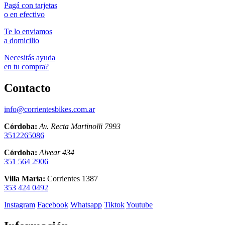
Pagá con tarjetas
o en efectivo
Te lo enviamos
a domicilio
Necesitás ayuda
en tu compra?
Contacto
info@corrientesbikes.com.ar
Córdoba:
Av. Recta Martinolli 7993
3512265086
Córdoba:
Alvear 434
351 564 2906
Villa María:
Corrientes 1387
353 424 0492
Instagram
Facebook
Whatsapp
Tiktok
Youtube