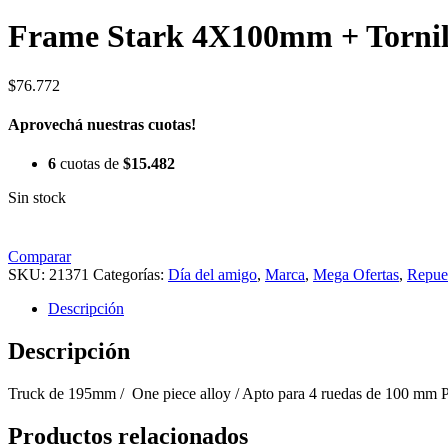
Frame Stark 4X100mm + Tornil
$
76.772
Aprovechá nuestras cuotas!
6
cuotas de
$
15.482
Sin stock
Comparar
SKU:
21371
Categorías:
Día del amigo
,
Marca
,
Mega Ofertas
,
Repue
Descripción
Descripción
Truck
de 195mm / One piece
alloy
/ Apto para
4
ruedas
de 100 mm PU
Productos relacionados