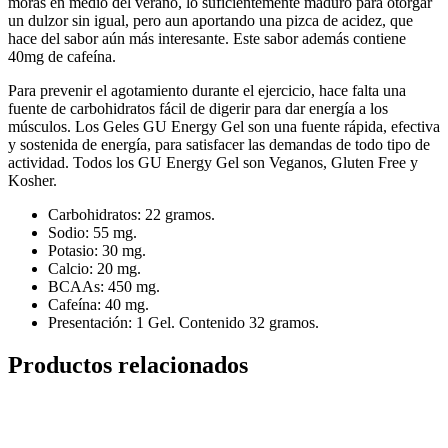
moras en medio del verano, lo suficientemente maduro para otorgar
un dulzor sin igual, pero aun aportando una pizca de acidez, que
hace del sabor aún más interesante. Este sabor además contiene
40mg de cafeína.
Para prevenir el agotamiento durante el ejercicio, hace falta una
fuente de carbohidratos fácil de digerir para dar energía a los
músculos. Los Geles GU Energy Gel son una fuente rápida, efectiva
y sostenida de energía, para satisfacer las demandas de todo tipo de
actividad. Todos los GU Energy Gel son Veganos, Gluten Free y
Kosher.
Carbohidratos: 22 gramos.
Sodio: 55 mg.
Potasio: 30 mg.
Calcio: 20 mg.
BCAAs: 450 mg.
Cafeína: 40 mg.
Presentación: 1 Gel. Contenido 32 gramos.
Productos relacionados