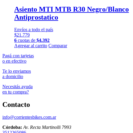
Asiento MTI MTB R30 Negro/Blanco
Antiprostatico
Envíos a todo el país
$
21.779
6
cuotas de
$
4.392
Agregar al carrito
Comparar
Pagá con tarjetas
o en efectivo
Te lo enviamos
a domicilio
Necesitás ayuda
en tu compra?
Contacto
info@corrientesbikes.com.ar
Córdoba:
Av. Recta Martinolli 7993
3512265086