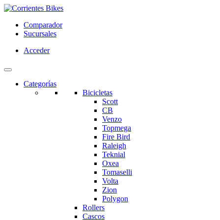
Comparador
Sucursales
Acceder
Categorías
Bicicletas
Scott
CB
Venzo
Topmega
Fire Bird
Raleigh
Teknial
Oxea
Tomaselli
Volta
Zion
Polygon
Rollers
Cascos