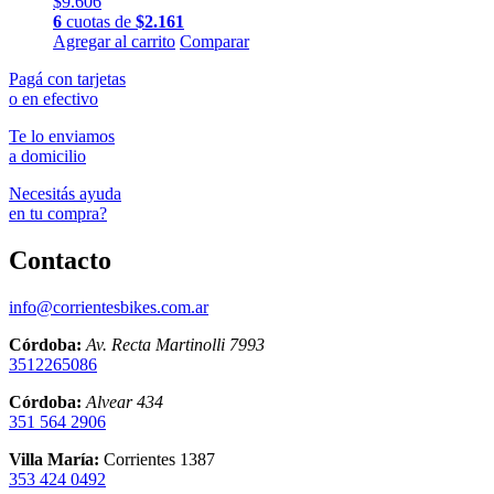
$
9.606
6
cuotas de
$
2.161
Agregar al carrito
Comparar
Pagá con tarjetas
o en efectivo
Te lo enviamos
a domicilio
Necesitás ayuda
en tu compra?
Contacto
info@corrientesbikes.com.ar
Córdoba:
Av. Recta Martinolli 7993
3512265086
Córdoba:
Alvear 434
351 564 2906
Villa María:
Corrientes 1387
353 424 0492