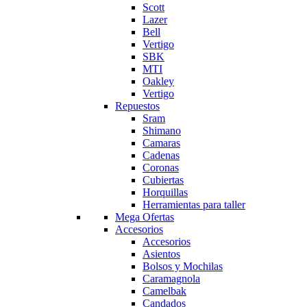
Scott
Lazer
Bell
Vertigo
SBK
MTI
Oakley
Vertigo
Repuestos
Sram
Shimano
Camaras
Cadenas
Coronas
Cubiertas
Horquillas
Herramientas para taller
Mega Ofertas
Accesorios
Accesorios
Asientos
Bolsos y Mochilas
Caramagnola
Camelbak
Candados