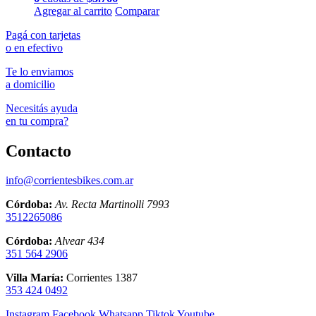
Agregar al carrito
Comparar
Pagá con tarjetas
o en efectivo
Te lo enviamos
a domicilio
Necesitás ayuda
en tu compra?
Contacto
info@corrientesbikes.com.ar
Córdoba:
Av. Recta Martinolli 7993
3512265086
Córdoba:
Alvear 434
351 564 2906
Villa María:
Corrientes 1387
353 424 0492
Instagram
Facebook
Whatsapp
Tiktok
Youtube