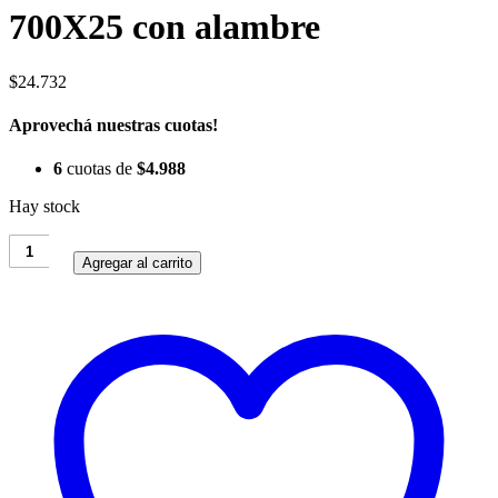
700X25 con alambre
$
24.732
Aprovechá nuestras cuotas!
6
cuotas de
$
4.988
Hay stock
Cubiertas
Maxxis
Agregar al carrito
Detonator
700X25
con
alambre
cantidad