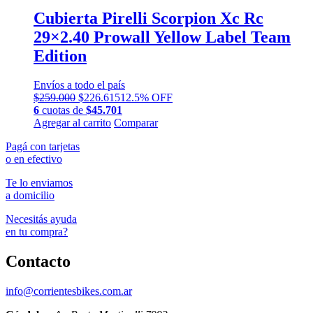
Cubierta Pirelli Scorpion Xc Rc
29×2.40 Prowall Yellow Label Team
Edition
Envíos a todo el país
El
El
$
259.000
$
226.615
12.5% OFF
precio
precio
6
cuotas de
$
45.701
original
actual
Agregar al carrito
Comparar
era:
es:
Pagá con tarjetas
$259.000.
$226.615.
o en efectivo
Te lo enviamos
a domicilio
Necesitás ayuda
en tu compra?
Contacto
info@corrientesbikes.com.ar