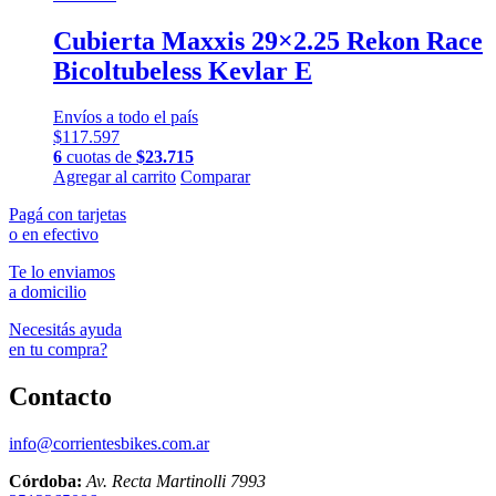
Cubierta Maxxis 29×2.25 Rekon Race
Bicoltubeless Kevlar E
Envíos a todo el país
$
117.597
6
cuotas de
$
23.715
Agregar al carrito
Comparar
Pagá con tarjetas
o en efectivo
Te lo enviamos
a domicilio
Necesitás ayuda
en tu compra?
Contacto
info@corrientesbikes.com.ar
Córdoba:
Av. Recta Martinolli 7993