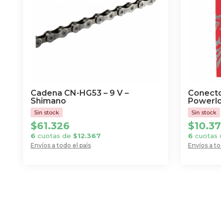
Cadena CN-HG53 – 9 V –
Conecto
Shimano
Powerlo
$
61.326
$
10.3
6
cuotas de
$
12.367
6
cuotas
Envíos a todo el país
Envíos a to