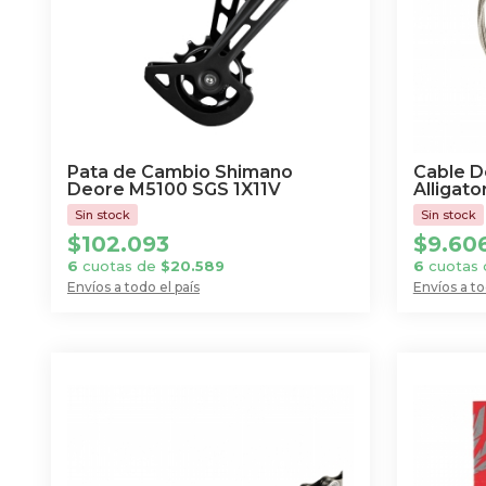
Pata de Cambio Shimano
Cable D
Deore M5100 SGS 1X11V
Alligato
$
102.093
$
9.60
6
cuotas de
$
20.589
6
cuotas
Envíos a todo el país
Envíos a to