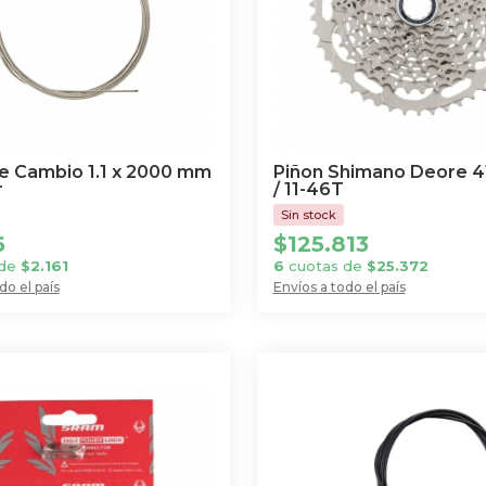
e Cambio 1.1 x 2000 mm
Piñon Shimano Deore 4
r
/ 11-46T
6
$
125.813
 de
$
2.161
6
cuotas de
$
25.372
do el país
Envíos a todo el país