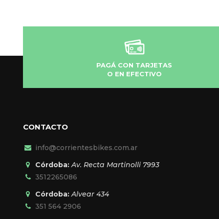
PAGÁ CON TARJETAS
O EN EFECTIVO
CONTACTO
info@corrientesbikes.com.ar
Córdoba:
Av. Recta Martinolli 7993
3512265086
Córdoba:
Alvear 434
351 564 2906