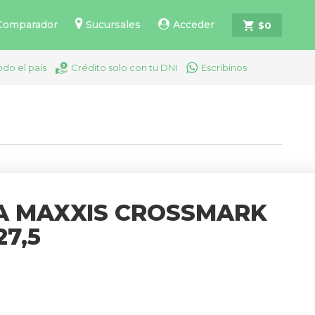
Comparador
Sucursales
Acceder
$
0
odo el país
Crédito solo con tu DNI
Escribinos
A MAXXIS CROSSMARK
7,5