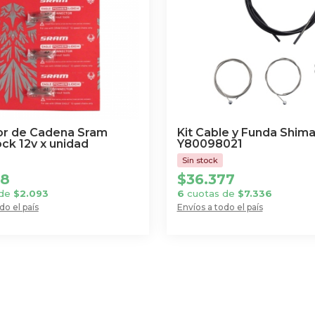
r de Cadena Sram
Kit Cable y Funda Shim
ck 12v x unidad
Y80098021
78
$
36.377
 de
$
2.093
6
cuotas de
$
7.336
do el país
Envíos a todo el país