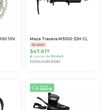
100 10V
Maza Trasera M3050 32H CL
$
47.817
6
cuotas de
$
9.643
Envíos a todo el país
Envío
GRATIS