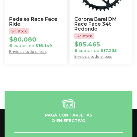
Pedales Race Face
Corona Baral DM
Ride
Race Face 34t
Redondo
$
80.080
$
85.465
6
cuotas de
$
16.149
6
cuotas de
$
17.235
Envíos a todo el país
Envíos a todo el país
PAGÁ CON TARJETAS
O EN EFECTIVO