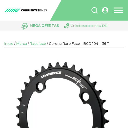
Búsqueda
de
productos
MEGA OFERTAS
Crédito solo con tu DNI
Inicio
/
Marca
/
Raceface
/ Corona Rare Face – BCD 104 – 36 T