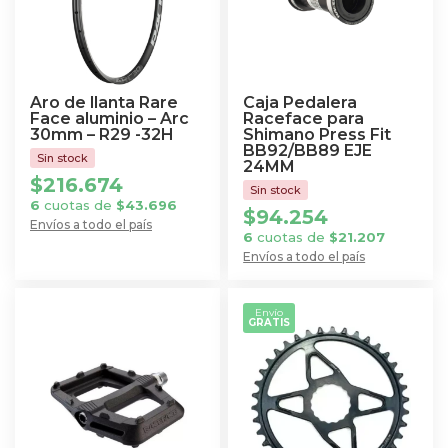
Aro de llanta Rare
Caja Pedalera
Face aluminio – Arc
Raceface para
30mm – R29 -32H
Shimano Press Fit
BB92/BB89 EJE
24MM
$
216.674
6
cuotas de
$
43.696
$
94.254
Envíos a todo el país
6
cuotas de
$
21.207
Envíos a todo el país
Envío
GRATIS