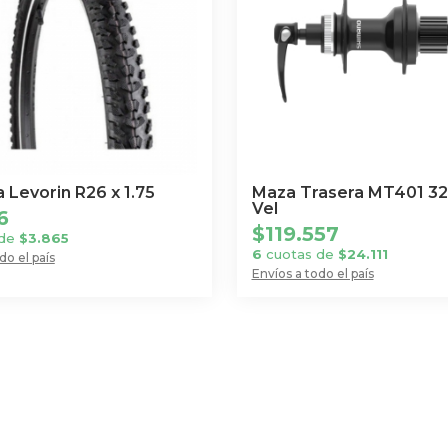
 Levorin R26 x 1.75
Maza Trasera MT401 32
Vel
6
$
119.557
 de
$
3.865
6
cuotas de
$
24.111
do el país
Envíos a todo el país