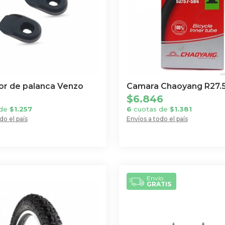
or de palanca Venzo
Camara Chaoyang R27.
$
6.846
 de
$
1.257
6
cuotas de
$
1.381
do el país
Envíos a todo el país
Envío
GRATIS