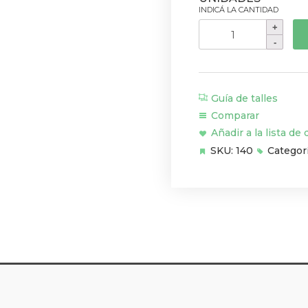
Cinta
de
Manubrio
MTI
Amarilla
Guía de talles
cantidad
Comparar
Añadir a la lista de
SKU:
140
Categor