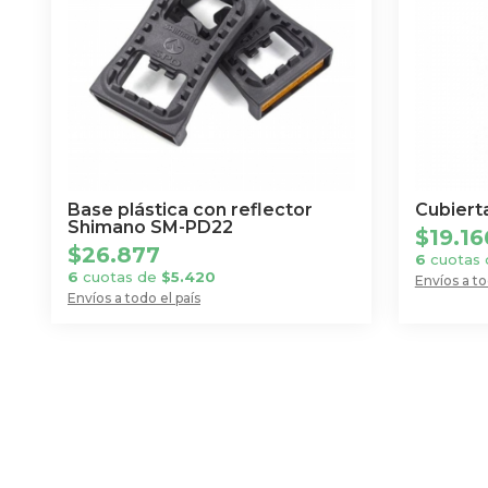
Base plástica con reflector
Cubierta
Shimano SM-PD22
$
19.16
$
26.877
6
cuotas
6
cuotas de
$
5.420
Envíos a to
Envíos a todo el país