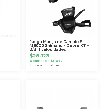
5
Juego Manija de Cambio SL-
M8000 Shimano – Deore XT –
2/3 11 velocidades
$
28.123
6
cuotas de
$
5.672
Envíos a todo el país