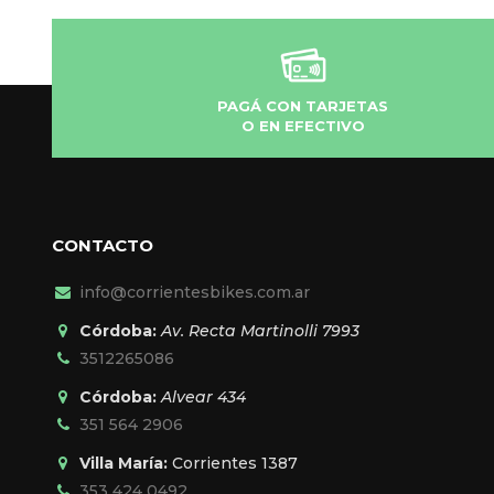
PAGÁ CON TARJETAS
O EN EFECTIVO
CONTACTO
info@corrientesbikes.com.ar
Córdoba:
Av. Recta Martinolli 7993
3512265086
Córdoba:
Alvear 434
351 564 2906
Villa María:
Corrientes 1387
353 424 0492