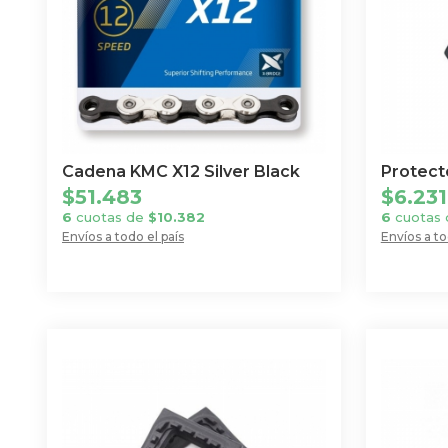
Cadena KMC X12 Silver Black
Protect
$
51.483
$
6.231
6
cuotas de
$
10.382
6
cuotas
Envíos a todo el país
Envíos a to