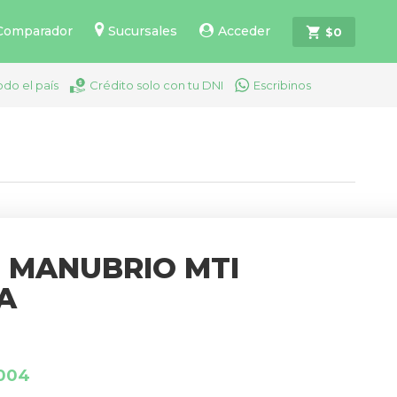
Comparador
Sucursales
Acceder
$
0
odo el país
Crédito solo con tu DNI
Escribinos
E MANUBRIO MTI
A
.004