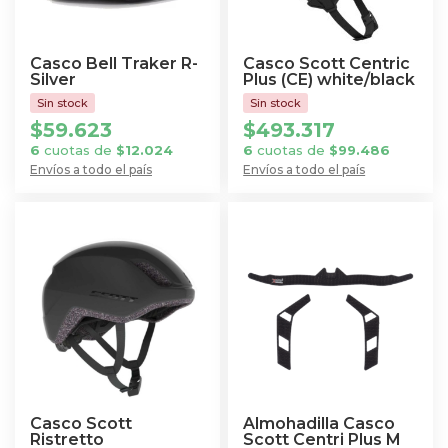
se
se
pueden
pueden
elegir
elegir
Casco Bell Traker R-
Casco Scott Centric
en
en
Silver
Plus (CE) white/black
la
la
$
59.623
$
493.317
página
página
6
cuotas de
$
12.024
6
cuotas de
$
99.486
de
de
Envíos a todo el país
Envíos a todo el país
producto
producto
Este
Este
producto
producto
tiene
tiene
múltiples
múltiples
variantes.
variantes.
Las
Las
opciones
opciones
se
se
pueden
pueden
elegir
elegir
Casco Scott
Almohadilla Casco
en
en
Ristretto
Scott Centri Plus M