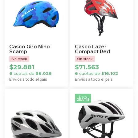
variantes.
variantes.
Las
Las
opciones
opciones
se
se
pueden
pueden
elegir
elegir
Casco Giro Niño
Casco Lazer
en
en
Scamp
Compact Red
la
la
$
29.881
$
71.563
página
página
6
cuotas de
$
6.026
6
cuotas de
$
16.102
de
de
Envíos a todo el país
Envíos a todo el país
producto
producto
Este
Este
producto
producto
Envío
GRATIS
tiene
tiene
múltiples
múltiples
variantes.
variantes.
Las
Las
opciones
opciones