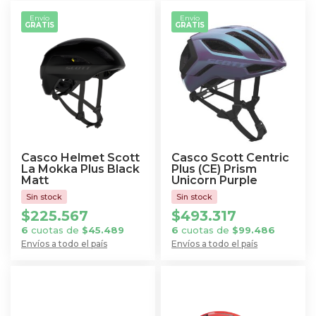
Envío
Envío
GRATIS
GRATIS
Casco Helmet Scott
Casco Scott Centric
La Mokka Plus Black
Plus (CE) Prism
Matt
Unicorn Purple
$
225.567
$
493.317
6
cuotas de
$
45.489
6
cuotas de
$
99.486
Envíos a todo el país
Envíos a todo el país
Este
Este
producto
producto
tiene
tiene
múltiples
múltiples