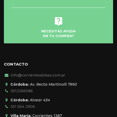
producto
NECESITÁS AYUDA
EN TU COMPRA?
CONTACTO
info@corrientesbikes.com.ar
Córdoba:
Av. Recta Martinolli 7993
3512265086
Córdoba:
Alvear 434
351 564 2906
Villa María:
Corrientes 1387